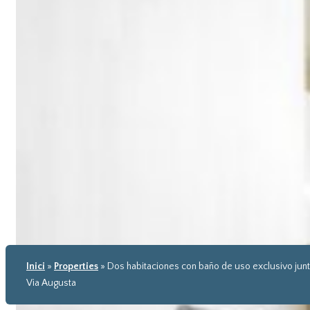
Inici
»
Properties
»
Dos habitaciones con baño de uso exclusivo junt
Via Augusta