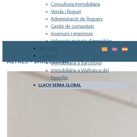
Consultoria immobiliària
Venda i lloguer
Administració de lloguers
Gestió de comunitats
Inversors i empreses
Valoració gratuïta d’immobles
Nosaltres
Blog
Guia pel teu primer habitatge
Contacte
ALTRES - BARCELONA
Immobiliària a Barcelona
Immobiliària a Vilafranca del
Penedès
LLACH SERRA GLOBAL
LLA