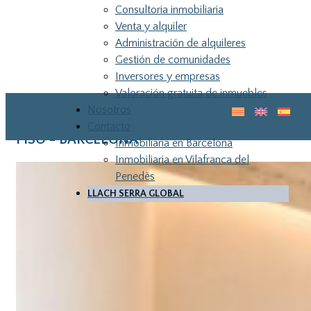
Consultoria inmobiliaria
Venta y alquiler
Administración de alquileres
Gestión de comunidades
Inversores y empresas
Valoración gratuita de inmuebles
Nosotros
Blog
Guia para tu primera vivienda
Contacto
PISO - BARCELONA
Inmobiliaria en Barcelona
Inmobiliaria en Vilafranca del
Penedès
LLACH SERRA GLOBAL
LLA