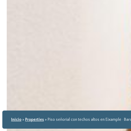
Inicio
»
Properties
»
Piso señorial con techos altos en Eixample · Ba