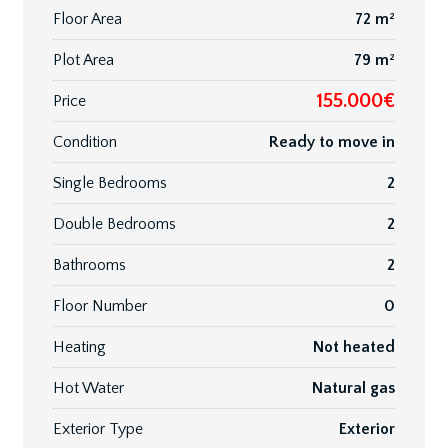
Floor Area
72 m²
Plot Area
79 m²
155.000€
Price
Condition
Ready to move in
Single Bedrooms
2
Double Bedrooms
2
Bathrooms
2
Floor Number
0
Heating
Not heated
Hot Water
Natural gas
Exterior Type
Exterior