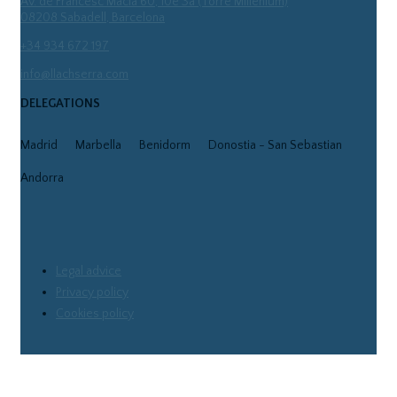
Av. de Francesc Macià 60, 10è 3a (Torre Millenium)
08208 Sabadell, Barcelona
+34 934 672 197
info@llachserra.com
DELEGATIONS
Madrid
Marbella
Benidorm
Donostia - San Sebastian
Andorra
Legal advice
Privacy policy
Cookies policy