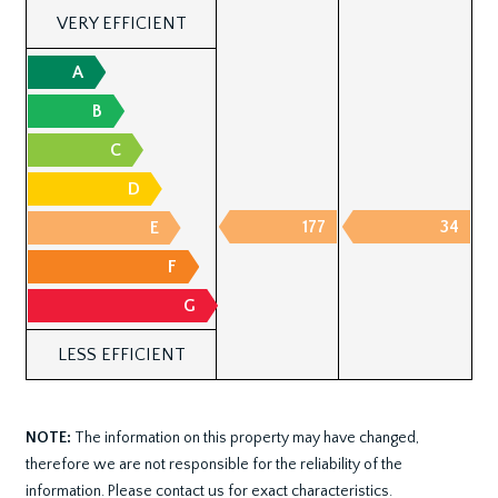
VERY EFFICIENT
A
B
C
D
177
34
E
F
G
LESS EFFICIENT
NOTE:
The information on this property may have changed,
therefore we are not responsible for the reliability of the
information. Please contact us for exact characteristics.