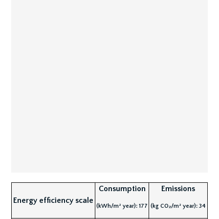
Consumption
Emissions
Energy efficiency scale
(kWh/m² year): 177
(kg CO₂/m² year): 34