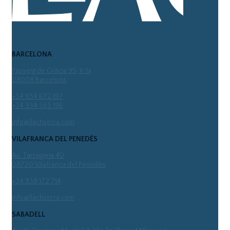
BARCELONA
Passeig de Gràcia 95, 1r 1a
08008 Barcelona
+34 934 672 197
+34 934 565 196
info@llachserra.com
VILAFRANCA DEL PENEDÈS
Av. Tarragona 40
08720 Vilafranca del Penedès
+34 938 172 714
info@llachserra.com
SABADELL