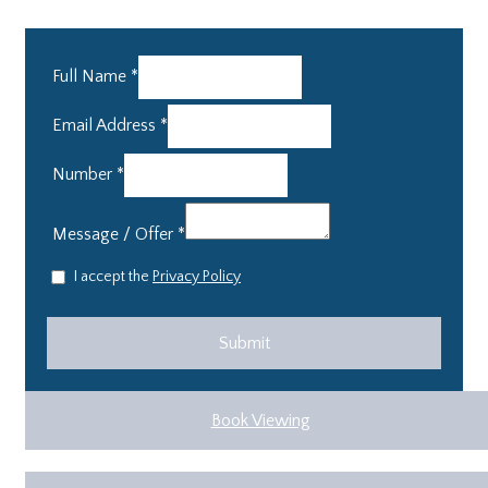
Full Name
*
Email Address
*
Number
*
Message / Offer
*
I accept the
Privacy Policy
Book Viewing