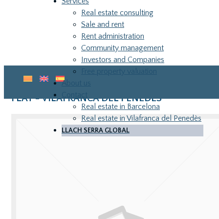
Services
Real estate consulting
Sale and rent
Rent administration
Community management
Investors and Companies
Free property valuation
About us
Contact
FLAT - VILAFRANCA DEL PENEDES
Real estate in Barcelona
Real estate in Vilafranca del Penedès
LLACH SERRA GLOBAL
LLA