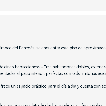
franca del Penedès, se encuentra este piso de aproximadam
de cinco habitaciones:~- Tres habitaciones dobles, exteri
rientadas al patio interior, perfectas como dormitorios adic
ece un espacio práctico para el día a día y cuenta con a
dos, ambos con plato de ducha, modernos y funcionales, q