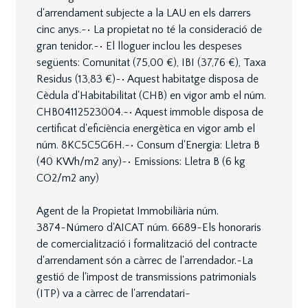
d'arrendament subjecte a la LAU en els darrers
cinc anys.~• La propietat no té la consideració de
gran tenidor.~• El lloguer inclou les despeses
següents: Comunitat (75,00 €), IBI (37,76 €), Taxa
Residus (13,83 €)~• Aquest habitatge disposa de
Cèdula d'Habitabilitat (CHB) en vigor amb el núm.
CHB04112523004.~• Aquest immoble disposa de
certificat d'eficiència energètica en vigor amb el
núm. 8KC5C5G6H.~• Consum d'Energia: Lletra B
(40 KWh/m2 any)~• Emissions: Lletra B (6 kg
CO2/m2 any)
Agent de la Propietat Immobiliària núm.
3874~Número d'AICAT núm. 6689~Els honoraris
de comercialització i formalització del contracte
d'arrendament són a càrrec de l'arrendador.~La
gestió de l'impost de transmissions patrimonials
(ITP) va a càrrec de l'arrendatari~