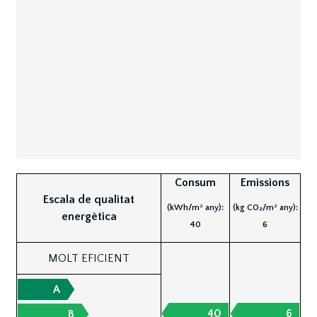
Consum
Emissions
Escala de qualitat
(kWh/m² any):
(kg CO₂/m² any):
energètica
40
6
MOLT EFICIENT
A
40
6
B