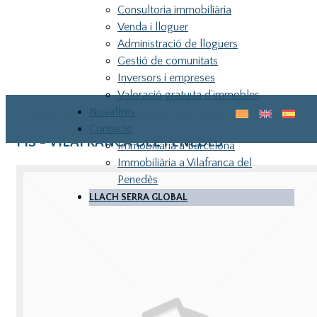
Consultoria immobiliària
Venda i lloguer
Administració de lloguers
Gestió de comunitats
Inversors i empreses
Valoració gratuïta d’immobles
Nosaltres
Blog
Guia pel teu primer habitatge
Contacte
PIS - VILAFRANCA DEL PENEDES
Immobiliària a Barcelona
Immobiliària a Vilafranca del
Penedès
LLACH SERRA GLOBAL
LLA