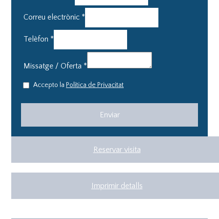
Correu electrònic
*
Telèfon
*
Missatge / Oferta
*
Accepto la
Política de Privacitat
Reservar visita
Imprimir detalls