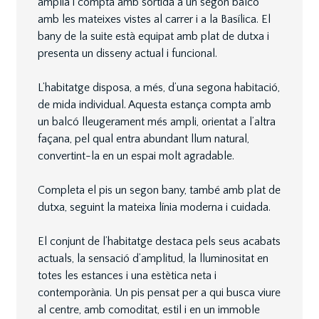
àmplia i compta amb sortida a un segon balcó
amb les mateixes vistes al carrer i a la Basílica. El
bany de la suite està equipat amb plat de dutxa i
presenta un disseny actual i funcional.
L’habitatge disposa, a més, d’una segona habitació,
de mida individual. Aquesta estança compta amb
un balcó lleugerament més ampli, orientat a l’altra
façana, pel qual entra abundant llum natural,
convertint-la en un espai molt agradable.
Completa el pis un segon bany, també amb plat de
dutxa, seguint la mateixa línia moderna i cuidada.
El conjunt de l’habitatge destaca pels seus acabats
actuals, la sensació d’amplitud, la lluminositat en
totes les estances i una estètica neta i
contemporània. Un pis pensat per a qui busca viure
al centre, amb comoditat, estil i en un immoble