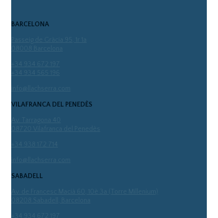
BARCELONA
Passeig de Gràcia 95, 1r 1a
08008 Barcelona
+34 934 672 197
+34 934 565 196
info@llachserra.com
VILAFRANCA DEL PENEDÈS
Av. Tarragona 40
08720 Vilafranca del Penedès
+34 938 172 714
info@llachserra.com
SABADELL
Av. de Francesc Macià 60, 10è 3a (Torre Millenium)
08208 Sabadell, Barcelona
+34 934 672 197