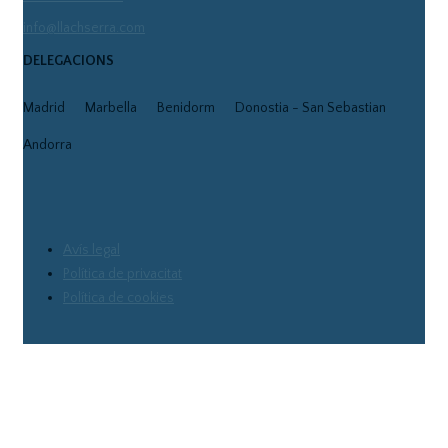
info@llachserra.com
DELEGACIONS
Madrid
Marbella
Benidorm
Donostia - San Sebastian
Andorra
Avís legal
Política de privacitat
Política de cookies