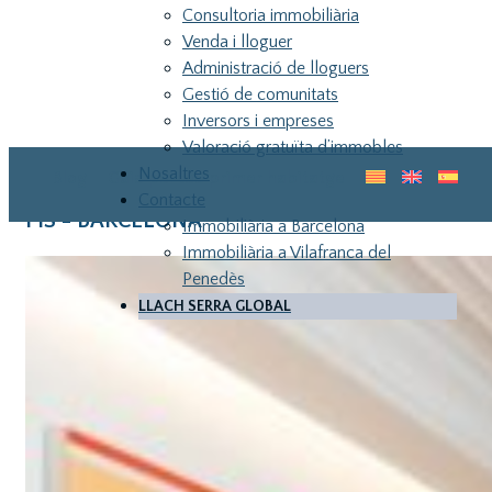
Consultoria immobiliària
Venda i lloguer
Administració de lloguers
Gestió de comunitats
Inversors i empreses
Valoració gratuïta d’immobles
Nosaltres
Blog
Guia pel teu primer habitatge
Contacte
PIS - BARCELONA
Immobiliària a Barcelona
Immobiliària a Vilafranca del
Penedès
LLACH SERRA GLOBAL
LLA