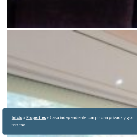
Inicio
»
Properties
»
Casa independiente con piscina privada y gran
terreno