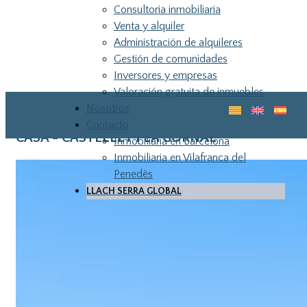
Consultoria inmobiliaria
Venta y alquiler
Administración de alquileres
Gestión de comunidades
Inversores y empresas
Valoración gratuita de inmuebles
Nosotros
Blog
Guia para tu primera vivienda
Contacto
CASA - CASTELLET I LA GORNAL
Inmobiliaria en Barcelona
Inmobiliaria en Vilafranca del
Penedès
LLACH SERRA GLOBAL
LLA