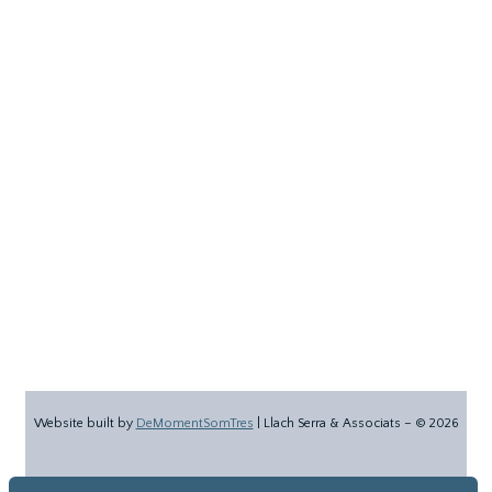
Website built by
DeMomentSomTres
| Llach Serra & Associats – ©
2026
Follow
Follow