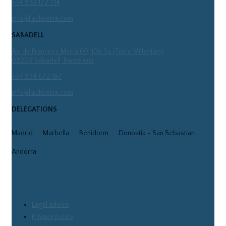
+34 938 172 714
info@llachserra.com
SABADELL
Av. de Francesc Macià 60, 10è 3a (Torre Millenium)
08208 Sabadell, Barcelona
+34 934 672 197
info@llachserra.com
DELEGATIONS
Madrid
Marbella
Benidorm
Donostia - San Sebastian
Andorra
Legal advice
Privacy policy