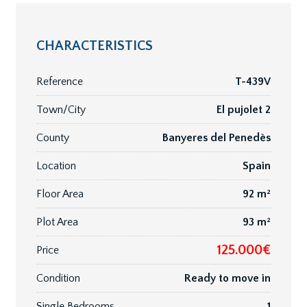
CHARACTERISTICS
Reference
T-439V
Town/City
El pujolet 2
County
Banyeres del Penedès
Location
Spain
Floor Area
92 m²
Plot Area
93 m²
125.000€
Price
Condition
Ready to move in
Single Bedrooms
1