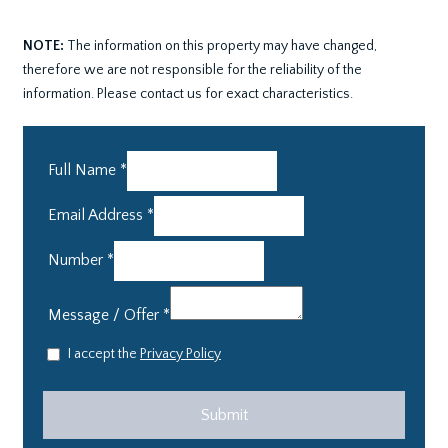
NOTE:
The information on this property may have changed,
therefore we are not responsible for the reliability of the
information. Please contact us for exact characteristics.
Full Name
*
Email Address
*
Number
*
Message / Offer
*
I accept the
Privacy Policy