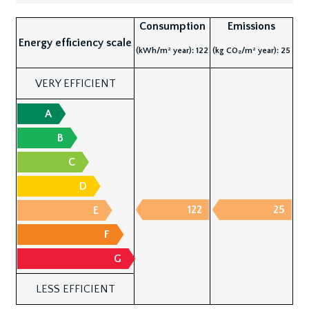
Consumption
Emissions
Energy efficiency scale
(kWh/m² year): 122
(kg CO₂/m² year): 25
VERY EFFICIENT
A
B
C
D
122
25
E
F
G
LESS EFFICIENT