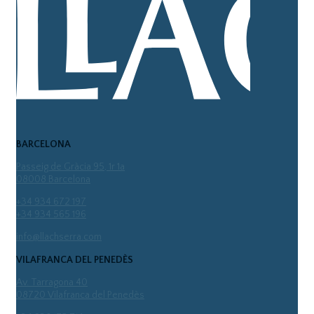
BARCELONA
Passeig de Gràcia 95, 1r 1a
08008 Barcelona
+34 934 672 197
+34 934 565 196
info@llachserra.com
VILAFRANCA DEL PENEDÈS
Av. Tarragona 40
08720 Vilafranca del Penedès