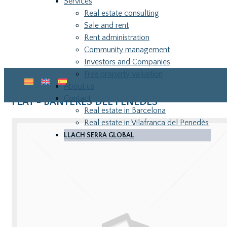
Services
Real estate consulting
Sale and rent
Rent administration
Community management
Investors and Companies
Free property valuation
About us
Contact
FLAT - BANYERES DEL PENEDÈS
Real estate in Barcelona
Real estate in Vilafranca del Penedès
LLACH SERRA GLOBAL
LLA