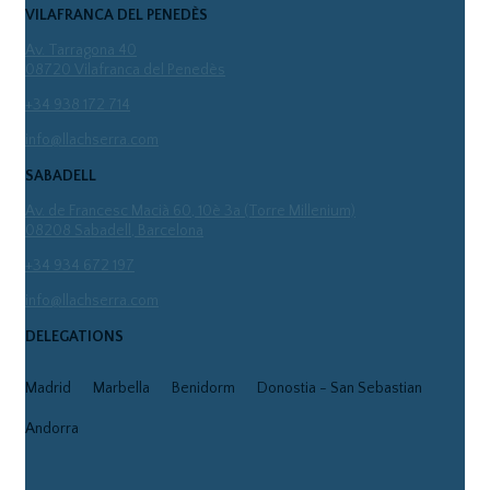
VILAFRANCA DEL PENEDÈS
Av. Tarragona 40
08720 Vilafranca del Penedès
+34 938 172 714
info@llachserra.com
SABADELL
Av. de Francesc Macià 60, 10è 3a (Torre Millenium)
08208 Sabadell, Barcelona
+34 934 672 197
info@llachserra.com
DELEGATIONS
Madrid
Marbella
Benidorm
Donostia - San Sebastian
Andorra