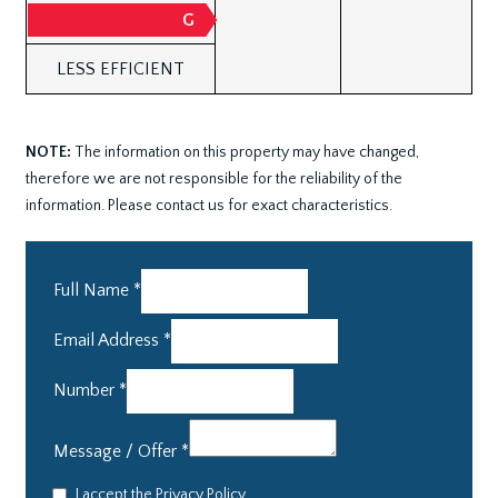
G
LESS EFFICIENT
NOTE:
The information on this property may have changed,
therefore we are not responsible for the reliability of the
information. Please contact us for exact characteristics.
Full Name
*
Email Address
*
Number
*
Message / Offer
*
I accept the
Privacy Policy