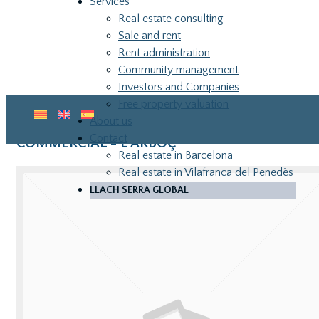
Services
Real estate consulting
Sale and rent
Rent administration
Community management
Investors and Companies
Free property valuation
About us
Contact
COMMERCIAL - L ARBOÇ
Real estate in Barcelona
Real estate in Vilafranca del Penedès
LLACH SERRA GLOBAL
LLA