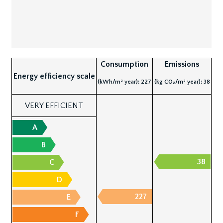
Consumption
Emissions
Energy efficiency scale
(kWh/m² year): 227
(kg CO₂/m² year): 38
VERY EFFICIENT
A
B
38
C
D
227
E
F