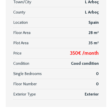
Town/City
L Arboç
County
L Arboç
Location
Spain
Floor Area
28 m²
Plot Area
35 m²
350€ /month
Price
Condition
Good condition
Single Bedrooms
0
Floor Number
0
Exterior Type
Exterior