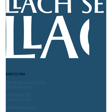
BARCELONA
Passeig de Gràcia 95, 1r 1a
08008 Barcelona
+34 934 672 197
+34 934 565 196
info@llachserra.com