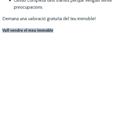
Gestió completa dels tràmits perquè venguis sense
preocupacions.
Demana una valoració gratuïta del teu immoble!
Vull vendre el meu immoble