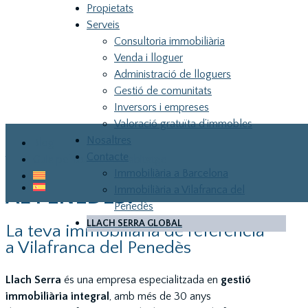
Propietats
Serveis
Consultoria immobiliària
Venda i lloguer
Administració de lloguers
Gestió de comunitats
Inversors i empreses
Valoració gratuïta d’immobles
Nosaltres
Blog
Contacte
VOLS VENDRE O
Guia pel teu primer habitatge
Immobiliària a Barcelona
COMPRAR UN IMMOBLE
Immobiliària a Vilafranca del
AL PENEDÈS?
Penedès
LLACH SERRA GLOBAL
La teva immobiliària de referència
LLA
a Vilafranca del Penedès
Llach Serra
és una empresa especialitzada en
gestió
immobiliària integral
, amb més de 30 anys