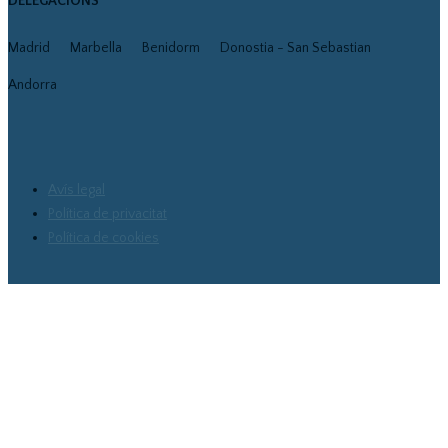
DELEGACIONS
Madrid
Marbella
Benidorm
Donostia - San Sebastian
Andorra
Avís legal
Política de privacitat
Política de cookies