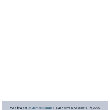
Web feta per
DeMomentSomTres
| Llach Serra & Associats – ©
2026