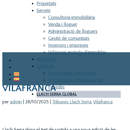
Propietats
Serveis
Consultoria immobiliària
Venda i lloguer
Administració de lloguers
Gestió de comunitats
Inversors i empreses
Valoració gratuïta d’immobles
Nosaltres
Blog
TRIBUNES LLACH SERRA
Contacte
Guia pel teu primer habitatge
INICIA LA TEMPORADA 2025 /
Immobiliària a Barcelona
2026 AL CASAL DE
Immobiliària a Vilafranca del
VILAFRANCA
Penedès
LLACH SERRA GLOBAL
LLA
per
admin
|
28/10/2025
|
Tribunes Llach Serra
,
Vilafranca
Llach Serra dona el tret de sortida a una nova edició de les