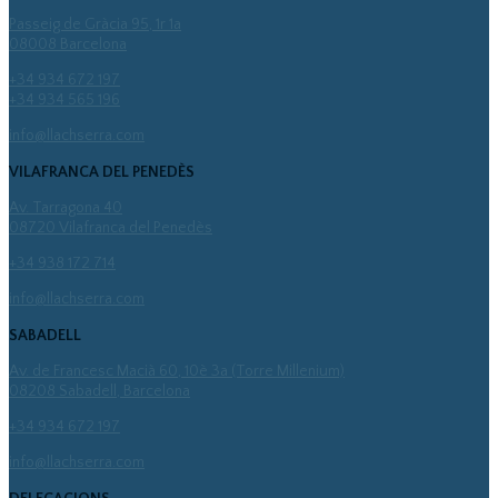
Passeig de Gràcia 95, 1r 1a
08008 Barcelona
+34 934 672 197
+34 934 565 196
info@llachserra.com
VILAFRANCA DEL PENEDÈS
Av. Tarragona 40
08720 Vilafranca del Penedès
+34 938 172 714
info@llachserra.com
SABADELL
Av. de Francesc Macià 60, 10è 3a (Torre Millenium)
08208 Sabadell, Barcelona
+34 934 672 197
info@llachserra.com