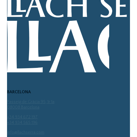
BARCELONA
Passeig de Gràcia 95, 1r 1a
08008 Barcelona
+34 934 672 197
+34 934 565 196
info@llachserra.com