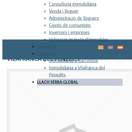
Consultoria immobiliària
Venda i lloguer
Administració de lloguers
Gestió de comunitats
Inversors i empreses
Valoració gratuïta d’immobles
Nosaltres
Blog
Guia pel teu primer habitatge
Contacte
VILAFRANCA DEL PENEDES
Immobiliària a Barcelona
Immobiliària a Vilafranca del
Penedès
LLACH SERRA GLOBAL
LLA