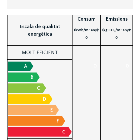
Consum
Emissions
Escala de qualitat
(kWh/m² any):
(kg CO₂/m² any):
energètica
0
0
MOLT EFICIENT
0
0
A
B
C
D
E
F
G