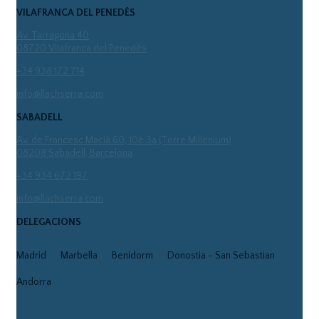
VILAFRANCA DEL PENEDÈS
Av. Tarragona 40
08720 Vilafranca del Penedès
+34 938 172 714
info@llachserra.com
SABADELL
Av. de Francesc Macià 60, 10è 3a (Torre Millenium)
08208 Sabadell, Barcelona
+34 934 672 197
info@llachserra.com
DELEGACIONS
Madrid
Marbella
Benidorm
Donostia - San Sebastian
Andorra