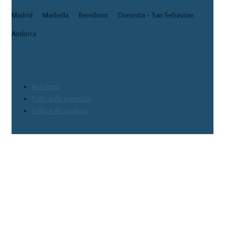
Madrid
Marbella
Benidorm
Donostia - San Sebastian
Andorra
Avís legal
Política de privacitat
Política de cookies