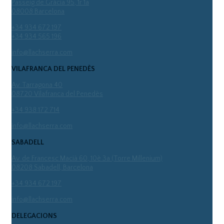
Passeig de Gràcia 95, 1r 1a
08008 Barcelona
+34 934 672 197
+34 934 565 196
info@llachserra.com
VILAFRANCA DEL PENEDÈS
Av. Tarragona 40
08720 Vilafranca del Penedès
+34 938 172 714
info@llachserra.com
SABADELL
Av. de Francesc Macià 60, 10è 3a (Torre Millenium)
08208 Sabadell, Barcelona
+34 934 672 197
info@llachserra.com
DELEGACIONS