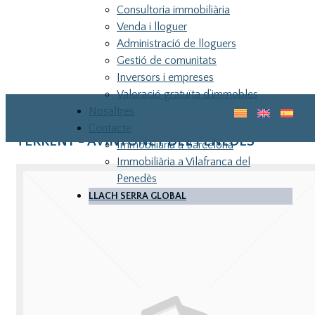
Consultoria immobiliària
Venda i lloguer
Administració de lloguers
Gestió de comunitats
Inversors i empreses
Valoració gratuïta d’immobles
Nosaltres
Blog
Guia pel teu primer habitatge
Contacte
TERRENY - AVINYONET DEL PENEDES
Immobiliària a Barcelona
Immobiliària a Vilafranca del
Penedès
LLACH SERRA GLOBAL
LLA