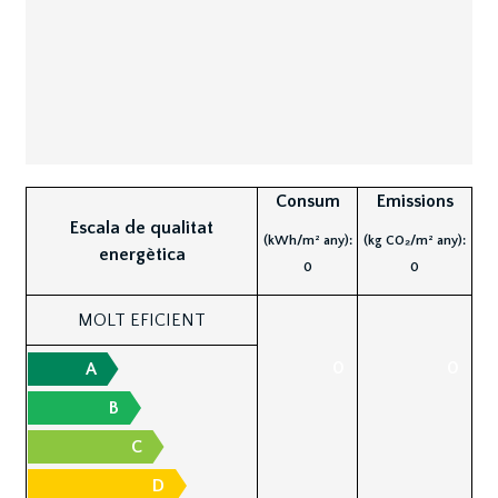
Consum
Emissions
Escala de qualitat
(kWh/m² any):
(kg CO₂/m² any):
energètica
0
0
MOLT EFICIENT
0
0
A
B
C
D