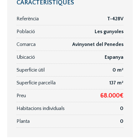
CARACTERÍSTIQUES
Referència
T-428V
Població
Les gunyoles
Comarca
Avinyonet del Penedes
Ubicació
Espanya
Superfície útil
0 m²
Superfície parcel·la
137 m²
68.000€
Preu
Habitacions individuals
0
Planta
0