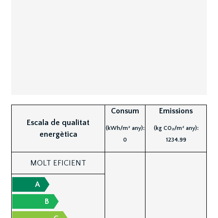
Consum
Emissions
Escala de qualitat
(kWh/m² any):
(kg CO₂/m² any):
energètica
0
1234.99
MOLT EFICIENT
A
B