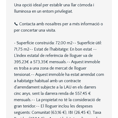
Una opció ideal per establir una llar còmoda i
lluminosa en un entorn privilegiat.
📞 Contacta amb nosaltres per a més informació o
per concertar una visita.
• Superfície construïda: 72,00 m2~• Superfície útil:
71,75 m2~• Estat de l'habitatge: En bon estat ~•
L'índex estatal de referència de lloguer va de
395,23€ a 573,35€ mensuals.~• Aquest immoble
es troba a una zona de mercat de lloguer
tensionat.~• Aquest immoble ha estat arrendat com
a habitatge habitual amb un contracte
d'arrendament subjecte a la LAU en els darrers
cinc anys, sent la darrera renda de 557,45 €
mensuals.~• La propietat no té la consideració de
gran tenidor.~• El lloguer inclou les despeses
següents: Comunitat (63,16 €), IBI (26,45 €), Taxa