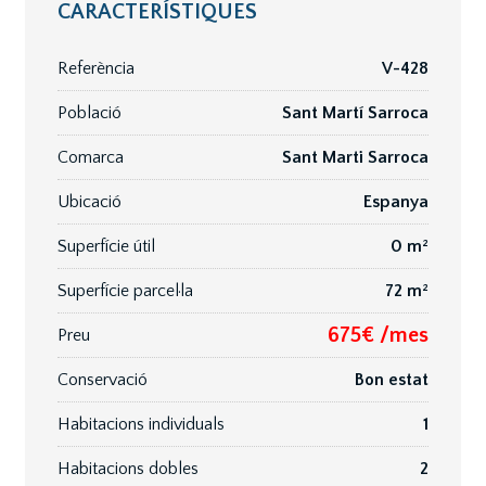
CARACTERÍSTIQUES
Referència
V-428
Població
Sant Martí Sarroca
Comarca
Sant Marti Sarroca
Ubicació
Espanya
Superfície útil
0 m²
Superfície parcel·la
72 m²
675€ /mes
Preu
Conservació
Bon estat
Habitacions individuals
1
Habitacions dobles
2