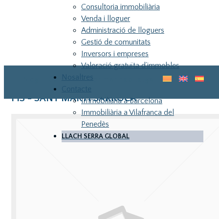
Consultoria immobiliària
Venda i lloguer
Administració de lloguers
Gestió de comunitats
Inversors i empreses
Valoració gratuïta d’immobles
Nosaltres
Blog
Guia pel teu primer habitatge
Contacte
PIS - SANT MARTI SARROCA
Immobiliària a Barcelona
Immobiliària a Vilafranca del
Penedès
LLACH SERRA GLOBAL
LLA