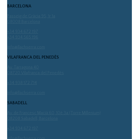
BARCELONA
Passeig de Gràcia 95, 1r 1a
08008 Barcelona
+34 934 672 197
+34 934 565 196
info@llachserra.com
VILAFRANCA DEL PENEDÈS
Av. Tarragona 40
08720 Vilafranca del Penedès
+34 938 172 714
info@llachserra.com
SABADELL
Av. de Francesc Macià 60, 10è 3a (Torre Millenium)
08208 Sabadell, Barcelona
+34 934 672 197
info@llachserra.com