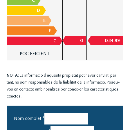
C
D
E
F
0
1234.99
G
POC EFICIENT
NOTA:
La informació d’aquesta propietat pot haver canviat, per
tant, no som responsables de la fiabilitat de la informació. Poseu-
vos en contacte amb nosaltres per conèixer les característiques
exactes.
Nom complet
*