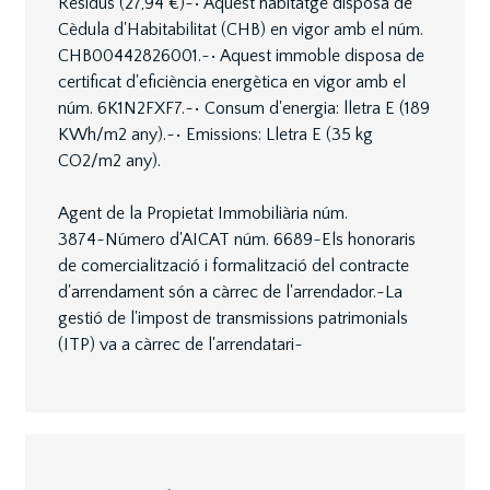
Residus (27,94 €)~• Aquest habitatge disposa de
Cèdula d'Habitabilitat (CHB) en vigor amb el núm.
CHB00442826001.~• Aquest immoble disposa de
certificat d'eficiència energètica en vigor amb el
núm. 6K1N2FXF7.~• Consum d'energia: lletra E (189
KWh/m2 any).~• Emissions: Lletra E (35 kg
CO2/m2 any).
Agent de la Propietat Immobiliària núm.
3874~Número d'AICAT núm. 6689~Els honoraris
de comercialització i formalització del contracte
d'arrendament són a càrrec de l'arrendador.~La
gestió de l'impost de transmissions patrimonials
(ITP) va a càrrec de l'arrendatari~