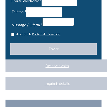
Correu electrònic
*
Telèfon
*
Missatge / Oferta
*
Accepto la
Política de Privacitat
Reservar visita
Imprimir detalls