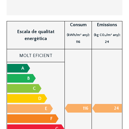
Consum
Emissions
Escala de qualitat
(kWh/m² any):
(kg CO₂/m² any):
energètica
116
24
MOLT EFICIENT
A
B
C
D
116
24
E
F
G