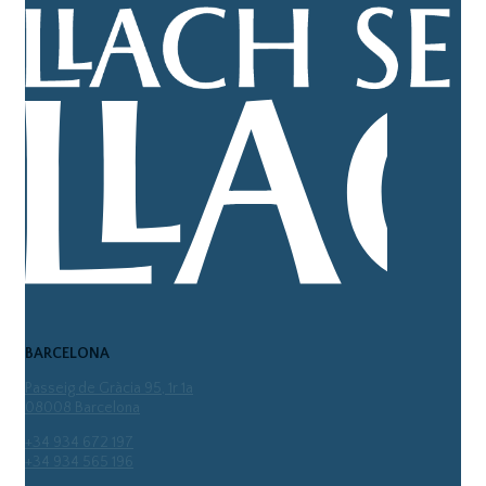
BARCELONA
Passeig de Gràcia 95, 1r 1a
08008 Barcelona
+34 934 672 197
+34 934 565 196