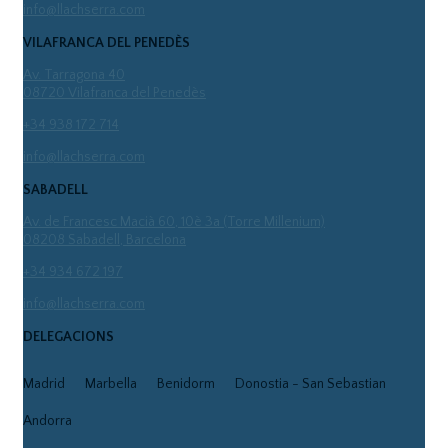
info@llachserra.com
VILAFRANCA DEL PENEDÈS
Av. Tarragona 40
08720 Vilafranca del Penedès
+34 938 172 714
info@llachserra.com
SABADELL
Av. de Francesc Macià 60, 10è 3a (Torre Millenium)
08208 Sabadell, Barcelona
+34 934 672 197
info@llachserra.com
DELEGACIONS
Madrid
Marbella
Benidorm
Donostia - San Sebastian
Andorra