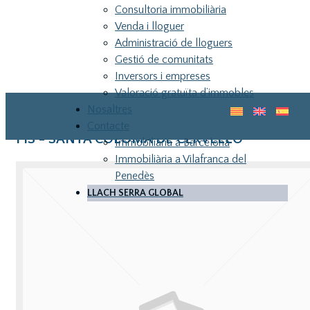
Consultoria immobiliària
Venda i lloguer
Administració de lloguers
Gestió de comunitats
Inversors i empreses
Valoració gratuïta d’immobles
Nosaltres
Blog
Guia pel teu primer habitatge
Contacte
PIS - SANTA COLOMA DE CERVELLO
Immobiliària a Barcelona
Immobiliària a Vilafranca del
Penedès
LLACH SERRA GLOBAL
LLA