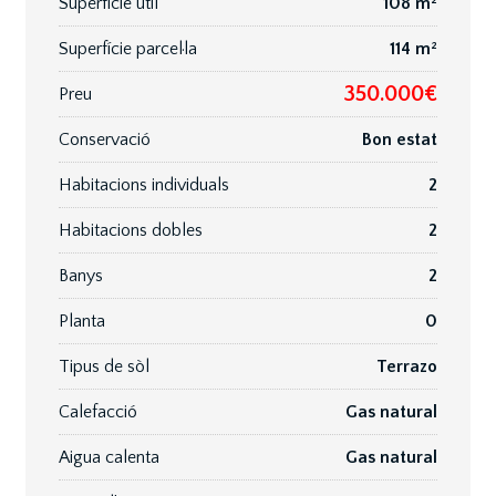
Superfície útil
108 m²
Superfície parcel·la
114 m²
350.000€
Preu
Conservació
Bon estat
Habitacions individuals
2
Habitacions dobles
2
Banys
2
Planta
0
Tipus de sòl
Terrazo
Calefacció
Gas natural
Aigua calenta
Gas natural