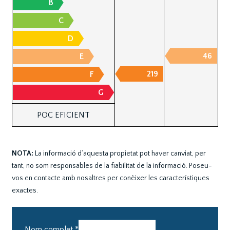
B
C
D
46
E
219
F
G
POC EFICIENT
NOTA:
La informació d’aquesta propietat pot haver canviat, per
tant, no som responsables de la fiabilitat de la informació. Poseu-
vos en contacte amb nosaltres per conèixer les característiques
exactes.
Nom complet
*