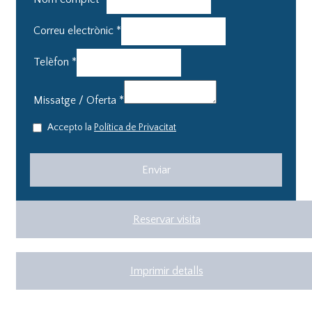
Correu electrònic
*
Telèfon
*
Missatge / Oferta
*
Accepto la
Política de Privacitat
Reservar visita
Imprimir detalls