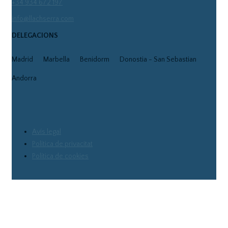
+34 934 672 197
info@llachserra.com
DELEGACIONS
Madrid
Marbella
Benidorm
Donostia - San Sebastian
Andorra
Avís legal
Política de privacitat
Política de cookies