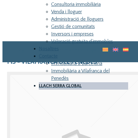
Consultoria immobiliària
Venda i lloguer
Administració de lloguers
Gestió de comunitats
Inversors i empreses
Valoració gratuïta d’immobles
Nosaltres
Blog
Guia pel teu primer habitatge
Contacte
PIS - VILAFRANCA DEL PENEDES
Immobiliària a Barcelona
Immobiliària a Vilafranca del
Penedès
LLACH SERRA GLOBAL
LLA