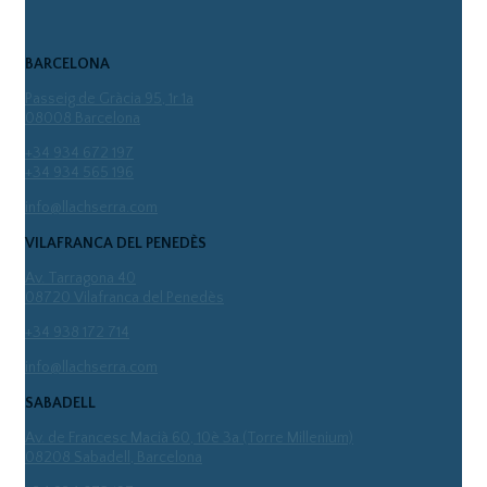
BARCELONA
Passeig de Gràcia 95, 1r 1a
08008 Barcelona
+34 934 672 197
+34 934 565 196
info@llachserra.com
VILAFRANCA DEL PENEDÈS
Av. Tarragona 40
08720 Vilafranca del Penedès
+34 938 172 714
info@llachserra.com
SABADELL
Av. de Francesc Macià 60, 10è 3a (Torre Millenium)
08208 Sabadell, Barcelona