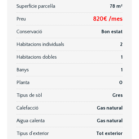
Superfície parcel·la
78 m²
820€ /mes
Preu
Conservació
Bon estat
Habitacions individuals
2
Habitacions dobles
1
Banys
1
Planta
0
Tipus de sòl
Gres
Calefacció
Gas natural
Aigua calenta
Gas natural
Tipus d’exterior
Tot exterior