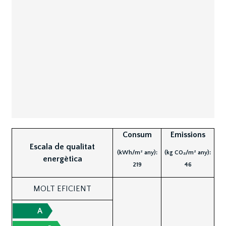
Consum
Emissions
Escala de qualitat
(kWh/m² any):
(kg CO₂/m² any):
energètica
219
46
MOLT EFICIENT
A