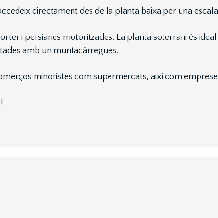
accedeix directament des de la planta baixa per una escala in
porter i persianes motoritzades. La planta soterrani és id
ectades amb un muntacàrregues.
r comerços minoristes com supermercats, així com empreses 
!