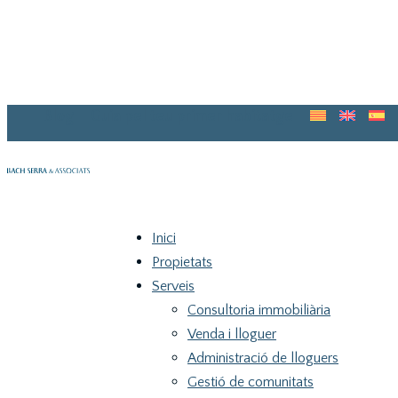
Blog
Guia pel teu primer habitatge
Inici
Propietats
Serveis
Consultoria immobiliària
Venda i lloguer
Administració de lloguers
Gestió de comunitats