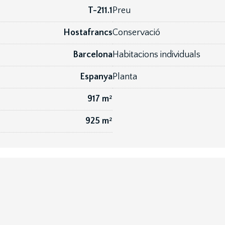
T-211.1
Preu
Hostafrancs
Conservació
Barcelona
Habitacions individuals
Espanya
Planta
917 m²
925 m²