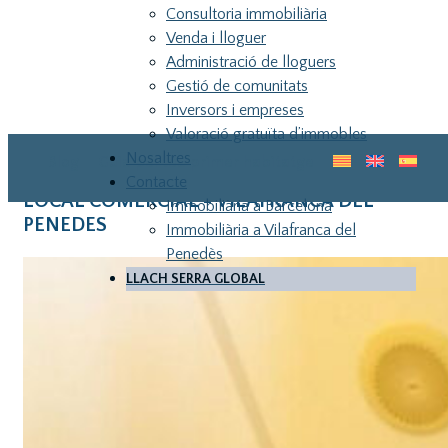
Consultoria immobiliària
Venda i lloguer
Administració de lloguers
Gestió de comunitats
Inversors i empreses
Valoració gratuïta d’immobles
Nosaltres
Blog
Guia pel teu primer habitatge
Contacte
LOCAL COMERCIAL - VILAFRANCA DEL
Immobiliària a Barcelona
PENEDES
Immobiliària a Vilafranca del
Penedès
LLACH SERRA GLOBAL
LLA