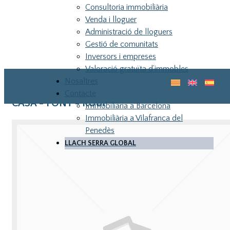
Consultoria immobiliària
Venda i lloguer
Administració de lloguers
Gestió de comunitats
Inversors i empreses
Valoració gratuïta d’immobles
Nosaltres
Blog
Guia pel teu primer habitatge
Contacte
CASA - FONT - RUBI
Immobiliària a Barcelona
Immobiliària a Vilafranca del
Penedès
LLACH SERRA GLOBAL
LLA