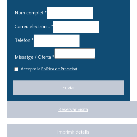
Nom complet
*
Correu electrònic
*
Telèfon
*
Missatge / Oferta
*
Accepto la
Política de Privacitat
Reservar visita
Imprimir detalls