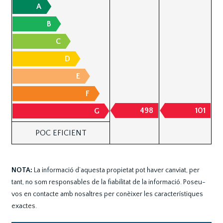
A
B
C
D
E
F
498
101
G
POC EFICIENT
NOTA:
La informació d’aquesta propietat pot haver canviat, per
tant, no som responsables de la fiabilitat de la informació. Poseu-
vos en contacte amb nosaltres per conèixer les característiques
exactes.