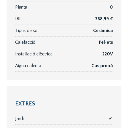
Planta
0
IBI
368,99 €
Tipus de sòl
Ceràmica
Calefacció
Pèl·lets
Instal·lació elèctrica
220V
Aigua calenta
Gas propà
EXTRES
✓
Jardí