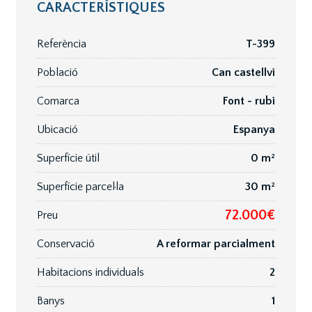
CARACTERÍSTIQUES
Referència
T-399
Població
Can castellvi
Comarca
Font - rubi
Ubicació
Espanya
Superfície útil
0 m²
Superfície parcel·la
30 m²
72.000€
Preu
Conservació
A reformar parcialment
Habitacions individuals
2
Banys
1