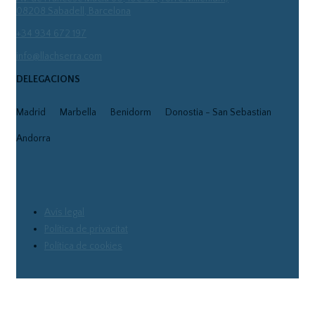
08208 Sabadell, Barcelona
+34 934 672 197
info@llachserra.com
DELEGACIONS
Madrid
Marbella
Benidorm
Donostia - San Sebastian
Andorra
Avís legal
Política de privacitat
Política de cookies