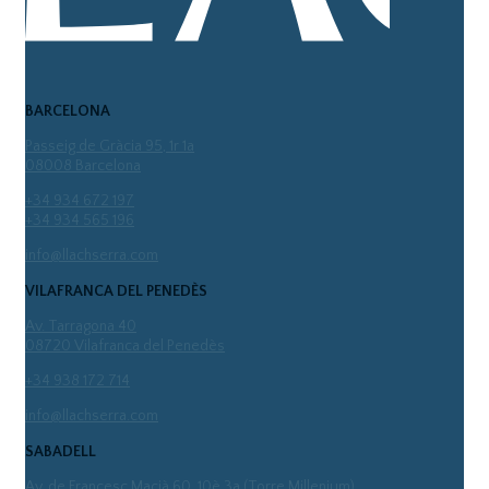
BARCELONA
Passeig de Gràcia 95, 1r 1a
08008 Barcelona
+34 934 672 197
+34 934 565 196
info@llachserra.com
VILAFRANCA DEL PENEDÈS
Av. Tarragona 40
08720 Vilafranca del Penedès
+34 938 172 714
info@llachserra.com
SABADELL
Av. de Francesc Macià 60, 10è 3a (Torre Millenium)