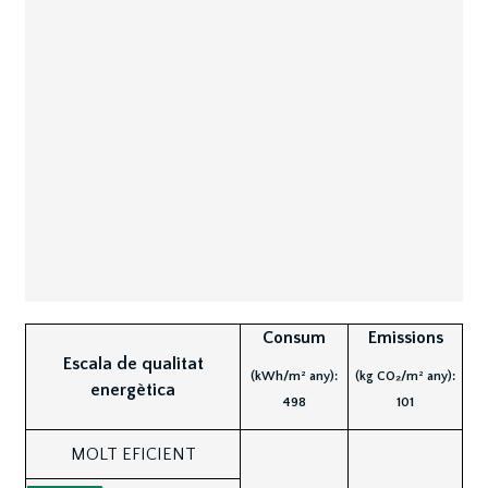
Consum
Emissions
Escala de qualitat
(kWh/m² any):
(kg CO₂/m² any):
energètica
498
101
MOLT EFICIENT