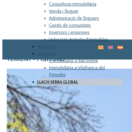
Consultoria immobiliària
Venda i lloguer
Administració de lloguers
Gestió de comunitats
Inversors i empreses
Valoració gratuïta d’immobles
Nosaltres
Blog
Guia pel teu primer habitatge
Contacte
TERRENY - PONTONS
Immobiliària a Barcelona
Immobiliària a Vilafranca del
Penedès
LLACH SERRA GLOBAL
LLA