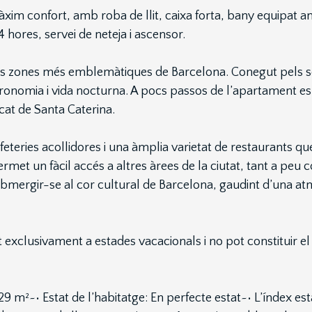
im confort, amb roba de llit, caixa forta, bany equipat am
hores, servei de neteja i ascensor.
les zones més emblemàtiques de Barcelona. Conegut pels seu
tronomia i vida nocturna. A pocs passos de l’apartament es
cat de Santa Caterina.
eteries acollidores i una àmplia varietat de restaurants que
ermet un fàcil accés a altres àrees de la ciutat, tant a pe
ubmergir-se al cor cultural de Barcelona, gaudint d’una a
exclusivament a estades vacacionals i no pot constituir el 
,29 m²~• Estat de l’habitatge: En perfecte estat~• L’índex e