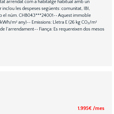
tat arrendat com a habitatge habitual amb un
er inclou les despeses següents: comunitat, IBI,
 amb el núm. CHB043***24001~• Aquest immoble
3 kWh/m² any)~• Emissions: Lletra E (26 kg CO₂/m²
iu de l’arrendament~• Fiança: Es requereixen dos mesos
1.995€ /mes