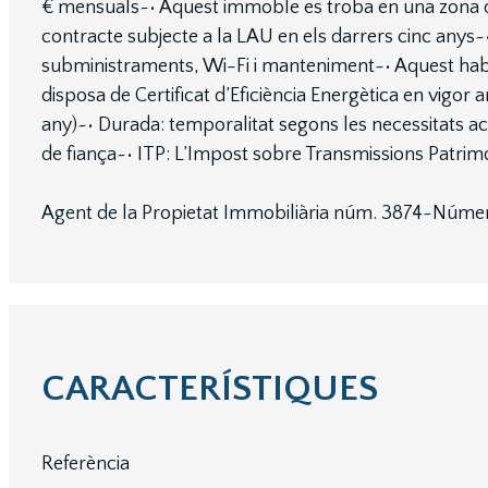
€ mensuals~• Aquest immoble es troba en una zona d
contracte subjecte a la LAU en els darrers cinc anys~•
subministraments, Wi-Fi i manteniment~• Aquest hab
disposa de Certificat d’Eficiència Energètica en vig
any)~• Durada: temporalitat segons les necessitats ac
de fiança~• ITP: L’Impost sobre Transmissions Patrimoni
Agent de la Propietat Immobiliària núm. 3874~Núm
CARACTERÍSTIQUES
Referència