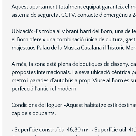
Aquest apartament totalment equipat garanteix el màx
sistema de seguretat CCTV, contacte d’emergència 24 
Ubicació:~Es troba al vibrant barri del Born, una de 
el Born ofereix una combinació única de cultura, gas
majestuós Palau de la Música Catalana i l’històric Mer
A més, la zona està plena de boutiques de disseny, caf
propostes internacionals. La seva ubicació cèntrica p
metro i parades d’autobús a prop. Viure al Born és s
perfecció l’antic i el modern.
Condicions de lloguer:~Aquest habitatge està destinat 
cap dels ocupants.
• Superfície construïda: 48,80 m²~• Superfície útil: 41