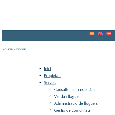
Blog
Guia pel teu primer habitatge
Inici
Propietats
Serveis
Consultoria immobiliària
Venda i lloguer
Administració de lloguers
Gestió de comunitats