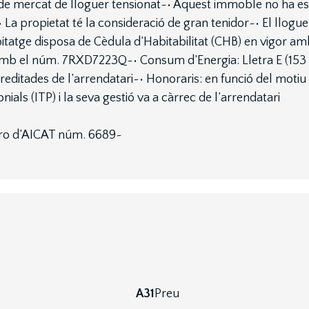
e mercat de lloguer tensionat~• Aquest immoble no ha es
 La propietat té la consideració de gran tenidor~• El llogu
itatge disposa de Cèdula d’Habitabilitat (CHB) en vigor
or amb el núm. 7RXD7223Q~• Consum d’Energia: Lletra E (15
reditades de l’arrendatari~• Honoraris: en funció del mot
als (ITP) i la seva gestió va a càrrec de l’arrendatari
ero d’AICAT núm. 6689~
A31
Preu