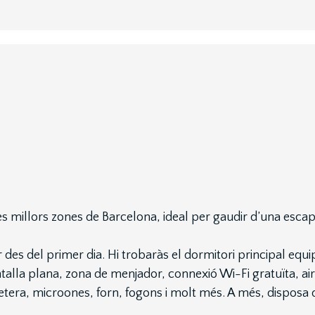
s millors zones de Barcelona, ideal per gaudir d’una escap
es del primer dia. Hi trobaràs el dormitori principal equip
alla plana, zona de menjador, connexió Wi-Fi gratuïta, air
tetera, microones, forn, fogons i molt més. A més, dispos