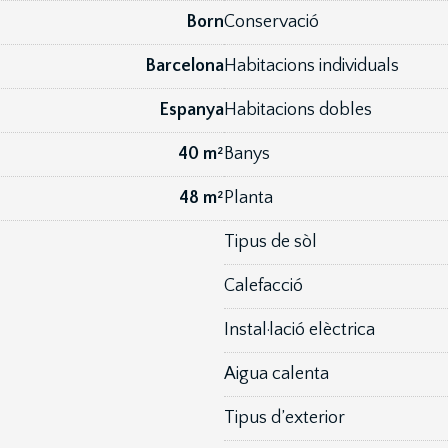
Born
Conservació
Barcelona
Habitacions individuals
Espanya
Habitacions dobles
40 m²
Banys
48 m²
Planta
Tipus de sòl
Calefacció
Instal·lació elèctrica
Aigua calenta
Tipus d’exterior