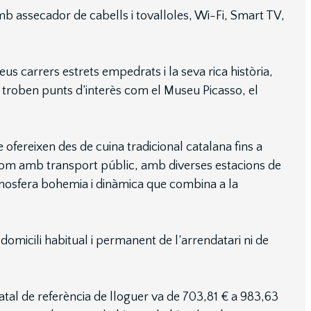
b assecador de cabells i tovalloles, Wi-Fi, Smart TV,
s carrers estrets empedrats i la seva rica història,
 troben punts d’interès com el Museu Picasso, el
 ofereixen des de cuina tradicional catalana fins a
u com amb transport públic, amb diverses estacions de
tmosfera bohemia i dinàmica que combina a la
domicili habitual i permanent de l’arrendatari ni de
statal de referència de lloguer va de 703,81 € a 983,63