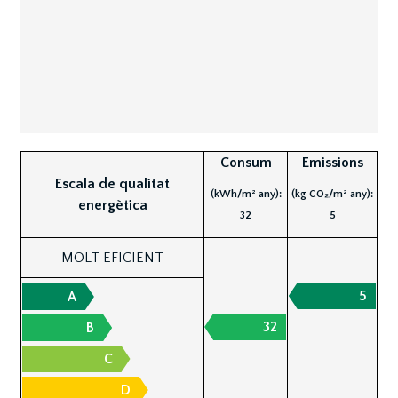
Consum
Emissions
Escala de qualitat
(kWh/m² any):
(kg CO₂/m² any):
energètica
32
5
MOLT EFICIENT
5
A
32
B
C
D