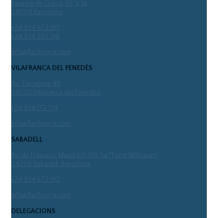
Passeig de Gràcia 95, 1r 1a
08008 Barcelona
+34 934 672 197
+34 934 565 196
info@llachserra.com
VILAFRANCA DEL PENEDÈS
Av. Tarragona 40
08720 Vilafranca del Penedès
+34 938 172 714
info@llachserra.com
SABADELL
Av. de Francesc Macià 60, 10è 3a (Torre Millenium)
08208 Sabadell, Barcelona
+34 934 672 197
info@llachserra.com
DELEGACIONS