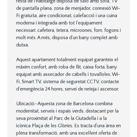
resta de l’habitatge disposa de saló amb sofà, TV
de pantalla plana, zona de menjador, connexió Wi-
Fi gratuïta, aire condicionat, calefacció i una cuina
moderna i integrada amb tot l’equipament
necessari: cafetera, tetera, microones, forn, fogons i
molt més. A més, disposa d’un bany complet amb
dutxa.
Aquest apartament totalment equipat garanteix el
màxim confort, amb roba de llit, caixa forta, bany
equipat amb assecador de cabells i tovalloles, Wi-
Fi, Smart TV, sistema de seguretat CCTV, contacte
d’emergència 24 hores, servei de neteja i ascensor.
Ubicació:~Aquesta zona de Barcelona combina
modernitat, serveis i espais verds, destacant per la
seva proximitat al Parc de la Ciutadella i a la
icònica Plaça de les Glòries. Es tracta d’una àrea en
plena transformació, amb una excel·lent oferta de