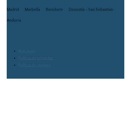
Madrid
Marbella
Benidorm
Donostia - San Sebastian
Andorra
Avís legal
Política de privacitat
Política de cookies