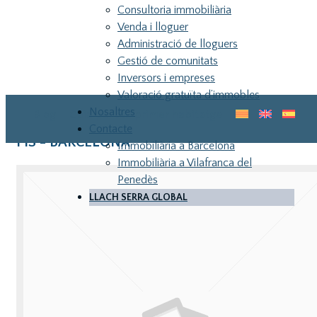
Consultoria immobiliària
Venda i lloguer
Administració de lloguers
Gestió de comunitats
Inversors i empreses
Valoració gratuïta d’immobles
Nosaltres
Blog
Guia pel teu primer habitatge
Contacte
PIS - BARCELONA
Immobiliària a Barcelona
Immobiliària a Vilafranca del
Penedès
LLACH SERRA GLOBAL
LLA