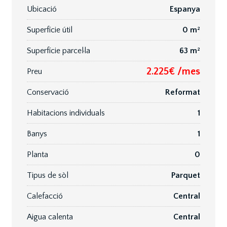
Ubicació
Espanya
Superfície útil
0 m²
Superfície parcel·la
63 m²
2.225€ /mes
Preu
Conservació
Reformat
Habitacions individuals
1
Banys
1
Planta
0
Tipus de sòl
Parquet
Calefacció
Central
Aigua calenta
Central