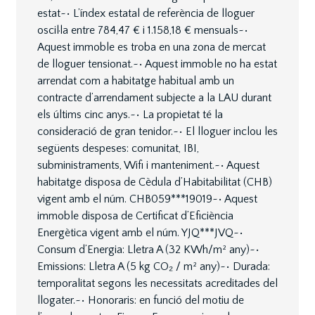
estat~• L’índex estatal de referència de lloguer
oscil·la entre 784,47 € i 1.158,18 € mensuals~•
Aquest immoble es troba en una zona de mercat
de lloguer tensionat.~• Aquest immoble no ha estat
arrendat com a habitatge habitual amb un
contracte d’arrendament subjecte a la LAU durant
els últims cinc anys.~• La propietat té la
consideració de gran tenidor.~• El lloguer inclou les
següents despeses: comunitat, IBI,
subministraments, Wifi i manteniment.~• Aquest
habitatge disposa de Cèdula d’Habitabilitat (CHB)
vigent amb el núm. CHB059***19019~• Aquest
immoble disposa de Certificat d’Eficiència
Energètica vigent amb el núm. YJQ***JVQ~•
Consum d’Energia: Lletra A (32 KWh/m² any)~•
Emissions: Lletra A (5 kg CO₂ / m² any)~• Durada:
temporalitat segons les necessitats acreditades del
llogater.~• Honoraris: en funció del motiu de