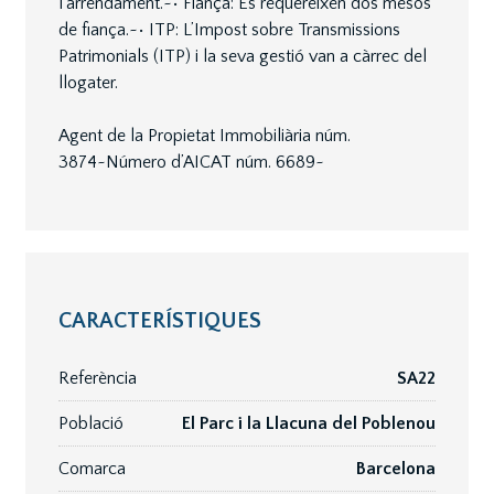
l’arrendament.~• Fiança: Es requereixen dos mesos
de fiança.~• ITP: L’Impost sobre Transmissions
Patrimonials (ITP) i la seva gestió van a càrrec del
llogater.
Agent de la Propietat Immobiliària núm.
3874~Número d’AICAT núm. 6689~
CARACTERÍSTIQUES
Referència
SA22
Població
El Parc i la Llacuna del Poblenou
Comarca
Barcelona