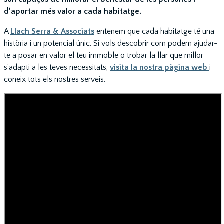
d’aportar més valor a cada habitatge.
A
Llach Serra & Associats
entenem que cada habitatge té una
història i un potencial únic. Si vols descobrir com podem ajudar-
te a posar en valor el teu immoble o trobar la llar que millor
s’adapti a les teves necessitats,
visita la nostra pàgina web
i
coneix tots els nostres serveis.