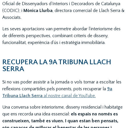
Oficial de Dissenyadors d’Interiors i Decoradors de Catalunya
(CODIC); i
Mònica Llurba
, directora comercial de Llach Serra &
Associats.
Les seves aportacions van permetre abordar l’interiorisme des
de diferents perspectives, combinant criteris de disseny,
funcionalitat, experiència d’ús i estratègia immobiliària.
RECUPERA LA 9A TRIBUNA LLACH
SERRA
Si no vas poder assistir a la jornada o vols tornar a escoltar les
reflexions compartides pels ponents, pots recuperar la
9a
Tribuna Llach Serra
al nostre canal de YouTube.
Una conversa sobre interiorisme, disseny residencial i habitatge
que ens recorda una idea essencial:
els espais no només es
construeixen, també es viuen. I quan estan ben pensats,
són capaços de millorar el benestar de les persones i