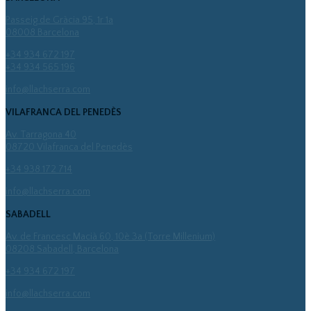
Passeig de Gràcia 95, 1r 1a
08008 Barcelona
+34 934 672 197
+34 934 565 196
info@llachserra.com
VILAFRANCA DEL PENEDÈS
Av. Tarragona 40
08720 Vilafranca del Penedès
+34 938 172 714
info@llachserra.com
SABADELL
Av. de Francesc Macià 60, 10è 3a (Torre Millenium)
08208 Sabadell, Barcelona
+34 934 672 197
info@llachserra.com