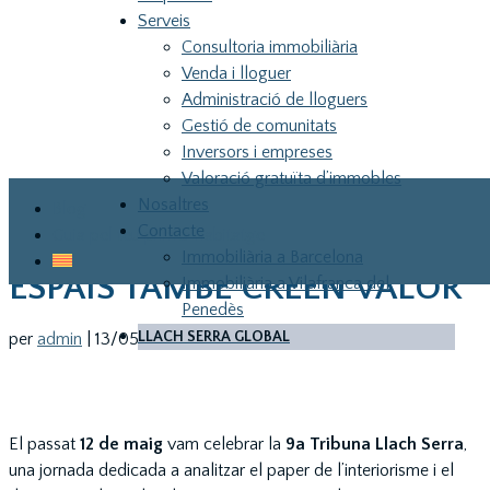
Serveis
Consultoria immobiliària
Venda i lloguer
Administració de lloguers
Gestió de comunitats
Inversors i empreses
Valoració gratuïta d’immobles
Nosaltres
Blog
INTERIORISME I DISSENY
Contacte
Guia pel teu primer habitatge
RESIDENCIAL: QUAN ELS
Immobiliària a Barcelona
ESPAIS TAMBÉ CREEN VALOR
Immobiliària a Vilafranca del
Penedès
LLACH SERRA GLOBAL
per
admin
|
13/05/2026
|
Tribunes Llach Serra
LLA
El passat
12 de maig
vam celebrar la
9a Tribuna Llach Serra
,
una jornada dedicada a analitzar el paper de l’interiorisme i el