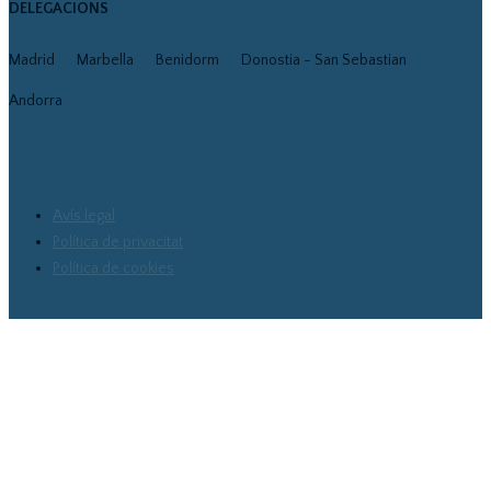
DELEGACIONS
Madrid
Marbella
Benidorm
Donostia - San Sebastian
Andorra
Avís legal
Política de privacitat
Política de cookies