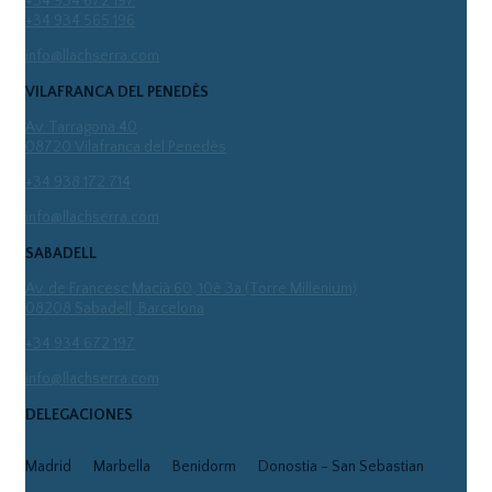
+34 934 672 197
+34 934 565 196
info@llachserra.com
VILAFRANCA DEL PENEDÈS
Av. Tarragona 40
08720 Vilafranca del Penedès
+34 938 172 714
info@llachserra.com
SABADELL
Av. de Francesc Macià 60, 10è 3a (Torre Millenium)
08208 Sabadell, Barcelona
+34 934 672 197
info@llachserra.com
DELEGACIONES
Madrid
Marbella
Benidorm
Donostia - San Sebastian