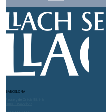
BARCELONA
Passeig de Gràcia 95, 1r 1a
08008 Barcelona