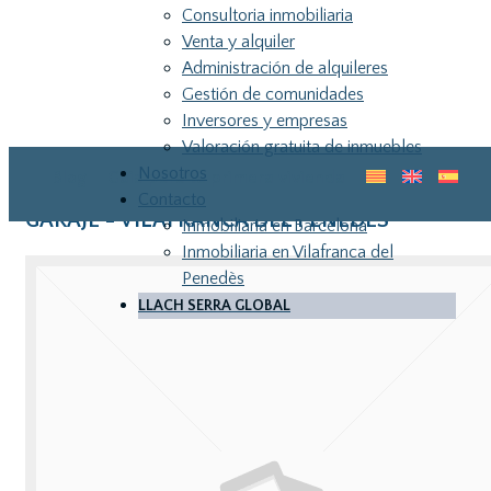
Consultoria inmobiliaria
Venta y alquiler
Administración de alquileres
Gestión de comunidades
Inversores y empresas
Valoración gratuita de inmuebles
Nosotros
Blog
Guia para tu primera vivienda
Contacto
GARAJE - VILAFRANCA DEL PENEDES
Inmobiliaria en Barcelona
Inmobiliaria en Vilafranca del
Penedès
LLACH SERRA GLOBAL
LLA