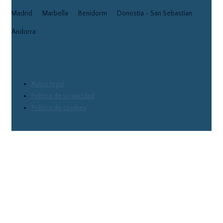
Madrid
Marbella
Benidorm
Donostia - San Sebastian
Andorra
Aviso legal
Política de privacidad
Política de cookies