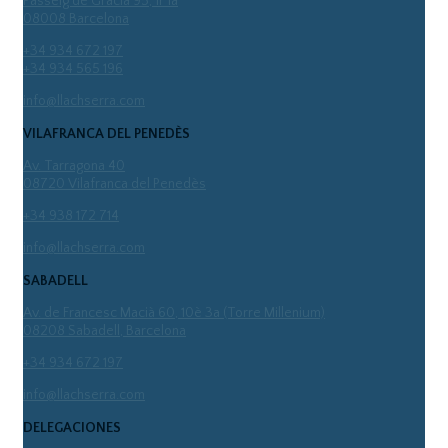
Passeig de Gràcia 95, 1r 1a
08008 Barcelona
+34 934 672 197
+34 934 565 196
info@llachserra.com
VILAFRANCA DEL PENEDÈS
Av. Tarragona 40
08720 Vilafranca del Penedès
+34 938 172 714
info@llachserra.com
SABADELL
Av. de Francesc Macià 60, 10è 3a (Torre Millenium)
08208 Sabadell, Barcelona
+34 934 672 197
info@llachserra.com
DELEGACIONES