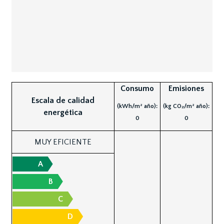
Consumo
Emisiones
Escala de calidad
(kWh/m² año):
(kg CO₂/m² año):
energética
0
0
MUY EFICIENTE
A
B
C
D