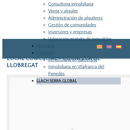
Consultoria inmobiliaria
Venta y alquiler
Administración de alquileres
Gestión de comunidades
Inversores y empresas
Valoración gratuita de inmuebles
Nosotros
Blog
Guia para tu primera vivienda
Contacto
LOCAL COMERCIAL - CORNELLA DE
Inmobiliaria en Barcelona
LLOBREGAT
Inmobiliaria en Vilafranca del
Penedès
LLACH SERRA GLOBAL
LLA