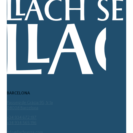
BARCELONA
Passeig de Gràcia 95, 1r 1a
08008 Barcelona
+34 934 672 197
+34 934 565 196
info@llachserra.com