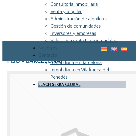
Consultoria inmobiliaria
Venta y alquiler
Administración de alquileres
Gestión de comunidades
Inversores y empresas
Valoración gratuita de inmuebles
Nosotros
Blog
Guia para tu primera vivienda
Contacto
PISO - BARCELONA
Inmobiliaria en Barcelona
Inmobiliaria en Vilafranca del
Penedès
LLACH SERRA GLOBAL
LLA