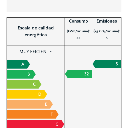
Consumo
Emisiones
Escala de calidad
(kWh/m² año):
(kg CO₂/m² año):
energética
32
5
MUY EFICIENTE
5
A
32
B
C
D
E
F
G