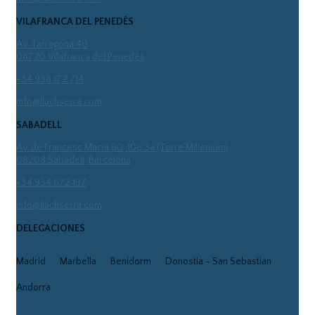
VILAFRANCA DEL PENEDÈS
Av. Tarragona 40
08720 Vilafranca del Penedès
+34 938 172 714
info@llachserra.com
SABADELL
Av. de Francesc Macià 60, 10è 3a (Torre Millenium)
08208 Sabadell, Barcelona
+34 934 672 197
info@llachserra.com
DELEGACIONES
Madrid
Marbella
Benidorm
Donostia - San Sebastian
Andorra