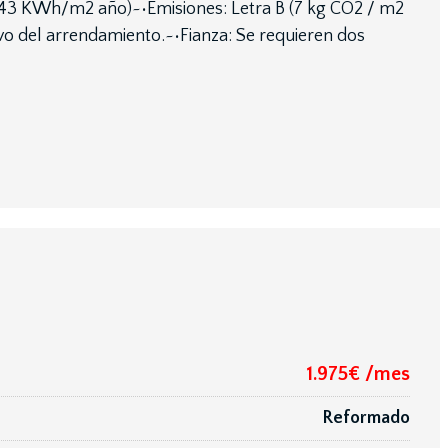
 (43 KWh/m2 año)~•Emisiones: Letra B (7 kg CO2 / m2
vo del arrendamiento.~•Fianza: Se requieren dos
1.975€ /mes
Reformado