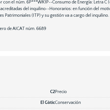
vigor con el núm. 6P***WK1P~•Consumo de Energía: Letra C
creditadas del inquilino~•Honorarios: en función del moti
 Patrimoniales (ITP) y su gestión va a cargo del inquilino.
mero de AICAT núm. 6689
C2
Precio
El Gòtic
Conservación