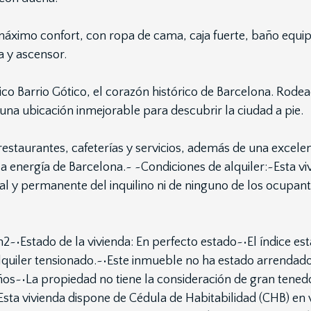
áximo confort, con ropa de cama, caja fuerte, baño equip
a y ascensor.
ico Barrio Gótico, el corazón histórico de Barcelona. Rod
a ubicación inmejorable para descubrir la ciudad a pie.
restaurantes, cafeterías y servicios, además de una excel
y la energía de Barcelona.~ ~Condiciones de alquiler:~Esta 
ual y permanente del inquilino ni de ninguno de los ocupant
2~•Estado de la vivienda: En perfecto estado~•El índice esta
quiler tensionado.~•Este inmueble no ha estado arrendado
os~•La propiedad no tiene la consideración de gran tenedor.
Esta vivienda dispone de Cédula de Habitabilidad (CHB) 