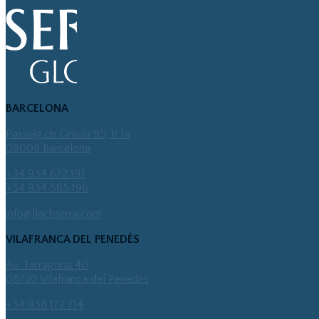
BARCELONA
Passeig de Gràcia 95, 1r 1a
08008 Barcelona
+34 934 672 197
+34 934 565 196
info@llachserra.com
VILAFRANCA DEL PENEDÈS
Av. Tarragona 40
08720 Vilafranca del Penedès
+34 938 172 714