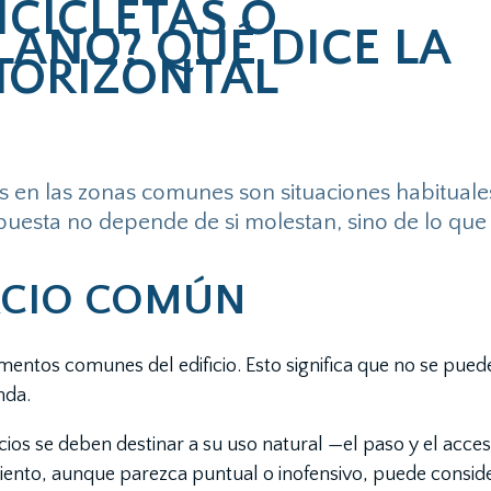
ICICLETAS O
LANO? QUÉ DICE LA
HORIZONTAL
etos en las zonas comunes son situaciones habitua
puesta no depende de si molestan, sino de lo que
PACIO COMÚN
ementos comunes del edificio. Esto significa que no se pue
nda.
ios se deben destinar a su uso natural —el paso y el acce
miento, aunque parezca puntual o inofensivo, puede consid