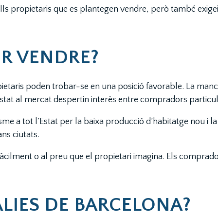
lls propietaris que es plantegen vendre, però també exige
R VENDRE?
pietaris poden trobar-se en una posició favorable. La man
tat al mercat despertin interès entre compradors particula
 a tot l’Estat per la baixa producció d’habitatge nou i la
ns ciutats.
fàcilment o al preu que el propietari imagina. Els compra
ALIES DE BARCELONA?