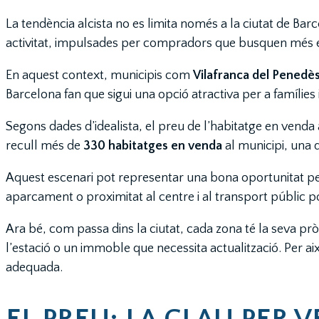
La tendència alcista no es limita només a la ciutat de B
activitat, impulsades per compradors que busquen més es
En aquest context, municipis com
Vilafranca del Penedè
Barcelona fan que sigui una opció atractiva per a famílie
Segons dades d’idealista, el preu de l’habitatge en venda 
recull més de
330 habitatges en venda
al municipi, una d
Aquest escenari pot representar una bona oportunitat per 
aparcament o proximitat al centre i al transport públic p
Ara bé, com passa dins la ciutat, cada zona té la seva prò
l’estació o un immoble que necessita actualització. Per ai
adequada.
EL PREU: LA CLAU PER 