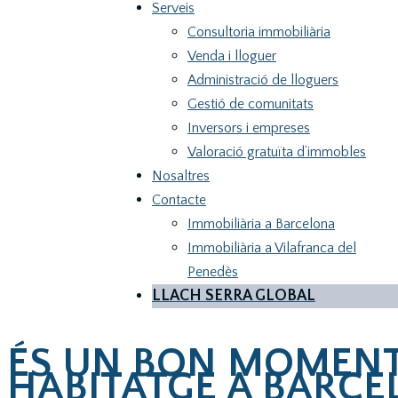
Serveis
Consultoria immobiliària
Venda i lloguer
Administració de lloguers
Gestió de comunitats
Inversors i empreses
Valoració gratuïta d’immobles
Nosaltres
Contacte
Immobiliària a Barcelona
Immobiliària a Vilafranca del
Penedès
LLACH SERRA GLOBAL
ÉS UN BON MOMENT 
HABITATGE A BARCE