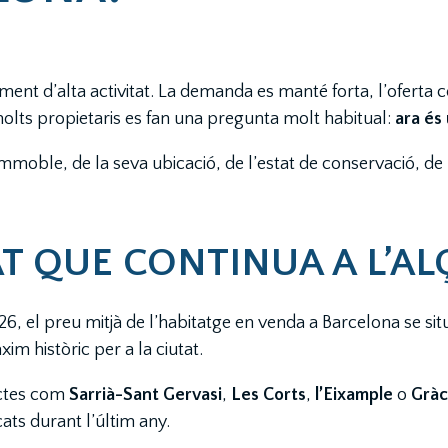
ent d’alta activitat. La demanda es manté forta, l’oferta c
molts propietaris es fan una pregunta molt habitual:
ara és
moble, de la seva ubicació, de l’estat de conservació, de la
 QUE CONTINUA A L’AL
6, el preu mitjà de l’habitatge en venda a Barcelona se si
im històric per a la ciutat.
ictes com
Sarrià-Sant Gervasi
,
Les Corts
,
l’Eixample
o
Gràc
ts durant l’últim any.