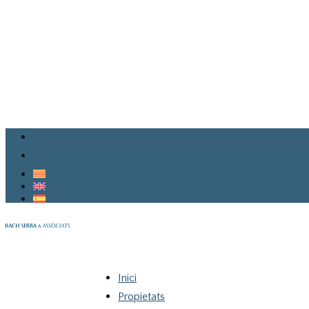
Blog
Guia pel teu primer habitatge
Inici
Propietats