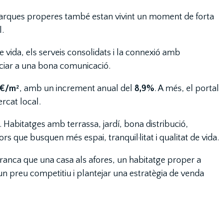
comarques properes també estan vivint un moment de forta
l.
 vida, els serveis consolidats i la connexió amb
nciar a una bona comunicació.
 €/m²
, amb un increment anual del
8,9%
. A més, el portal
ercat local.
 Habitatges amb terrassa, jardí, bona distribució,
 que busquen més espai, tranquil·litat i qualitat de vida.
afranca que una casa als afores, un habitatge proper a
 un preu competitiu i plantejar una estratègia de venda