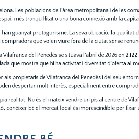
arcelona. Les poblacions de l’àrea metropolitana i de les 
pai, més tranquil·litat o una bona connexió amb la capita
s
han guanyat protagonisme. La seva ubicació, la qualitat de
s i compradors que volen viure fora de la ciutat sense renu
a Vilafranca del Penedès se situava l’abril de 2026 en
2.122
ada que mostra que hi ha activitat i diversitat d’oferta al m
als propietaris de Vilafranca del Penedès i del seu entorn.
oden despertar molt interès, especialment entre compradors
pia realitat. No és el mateix vendre un pis al centre de Vil
xò, conèixer bé el mercat local és imprescindible per fixar
VENDRE BÉ