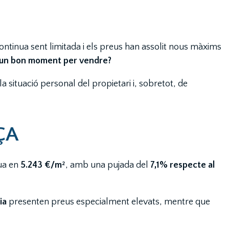
ontinua sent limitada i els preus han assolit nous màxims
 un bon moment per vendre?
 situació personal del propietari i, sobretot, de
ÇA
tua en
5.243 €/m²
, amb una pujada del
7,1% respecte al
ia
presenten preus especialment elevats, mentre que