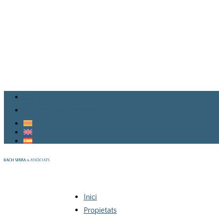
Blog
Guia pel teu primer habitatge
Inici
Propietats