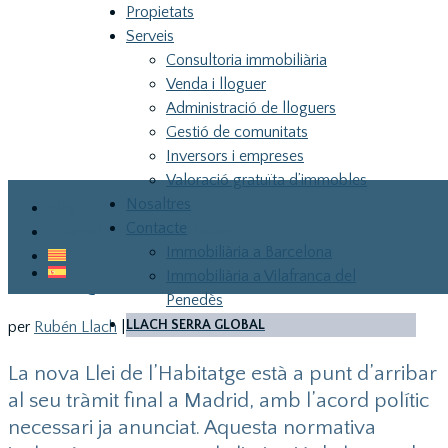
Propietats
Serveis
Consultoria immobiliària
Venda i lloguer
Administració de lloguers
Gestió de comunitats
Inversors i empreses
Valoració gratuïta d’immobles
Nosaltres
Blog
LA NOVA LLEI D’HABITATGE
Contacte
Guia pel teu primer habitatge
ACONSEGUIRÀ EL CONTRARI
Immobiliària a Barcelona
DEL QUE PRETÉN
Immobiliària a Vilafranca del
Penedès
LLACH SERRA GLOBAL
per
Rubén Llach
|
28/04/2023
|
Opinió
LLA
La nova Llei de l’Habitatge està a punt d’arribar
al seu tràmit final a Madrid, amb l’acord polític
necessari ja anunciat. Aquesta normativa