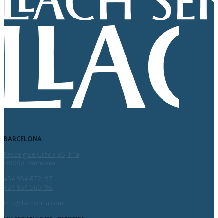
BARCELONA
Passeig de Gràcia 95, 1r 1a
08008 Barcelona
+34 934 672 197
+34 934 565 196
info@llachserra.com