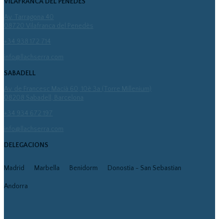
VILAFRANCA DEL PENEDÈS
Av. Tarragona 40
08720 Vilafranca del Penedès
+34 938 172 714
info@llachserra.com
SABADELL
Av. de Francesc Macià 60, 10è 3a (Torre Millenium)
08208 Sabadell, Barcelona
+34 934 672 197
info@llachserra.com
DELEGACIONS
Madrid
Marbella
Benidorm
Donostia - San Sebastian
Andorra