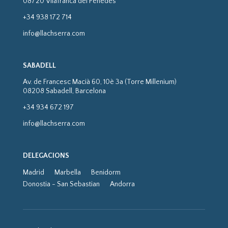
08720 Vilafranca del Penedès
+34 938 172 714
info@llachserra.com
SABADELL
Av. de Francesc Macià 60, 10è 3a (Torre Millenium)
08208 Sabadell, Barcelona
+34 934 672 197
info@llachserra.com
DELEGACIONS
Madrid
Marbella
Benidorm
Donostia - San Sebastian
Andorra