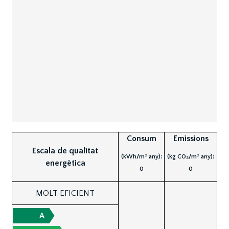
Consum
Emissions
Escala de qualitat
(kWh/m² any):
(kg CO₂/m² any):
energètica
0
0
MOLT EFICIENT
A