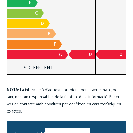
B
C
D
E
F
0
0
G
POC EFICIENT
NOTA:
La informació d’aquesta propietat pot haver canviat, per
tant, no som responsables de la fiabilitat de la informació. Poseu-
vos en contacte amb nosaltres per conèixer les característiques
exactes.