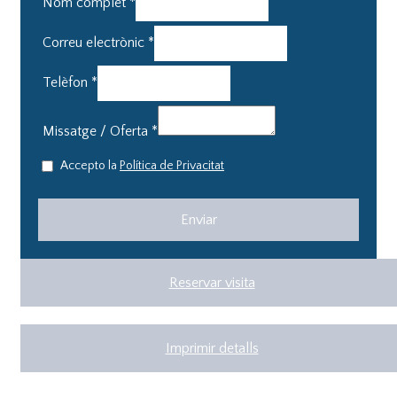
Nom complet
*
Correu electrònic
*
Telèfon
*
Missatge / Oferta
*
Accepto la
Política de Privacitat
Reservar visita
Imprimir detalls