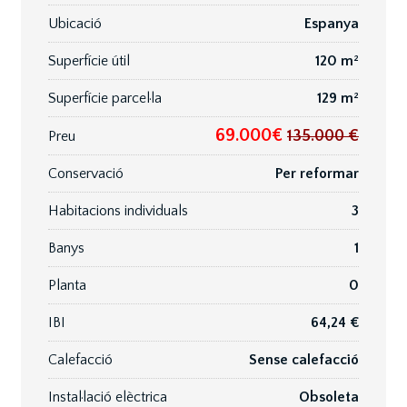
Ubicació
Espanya
Superfície útil
120 m²
Superfície parcel·la
129 m²
69.000€
135.000 €
Preu
Conservació
Per reformar
Habitacions individuals
3
Banys
1
Planta
0
IBI
64,24 €
Calefacció
Sense calefacció
Instal·lació elèctrica
Obsoleta