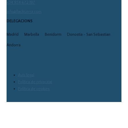
+34 934 672 197
info@llachserra.com
DELEGACIONS
Madrid
Marbella
Benidorm
Donostia - San Sebastian
Andorra
Avís legal
Política de privacitat
Política de cookies