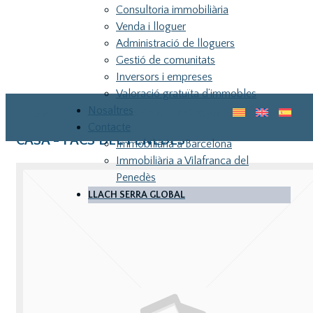
Consultoria immobiliària
Venda i lloguer
Administració de lloguers
Gestió de comunitats
Inversors i empreses
Valoració gratuïta d’immobles
Nosaltres
Blog
Guia pel teu primer habitatge
Contacte
CASA - PACS DEL PENEDES
Immobiliària a Barcelona
Immobiliària a Vilafranca del
Penedès
LLACH SERRA GLOBAL
LLA