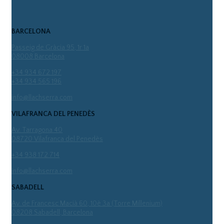
BARCELONA
Passeig de Gràcia 95, 1r 1a
08008 Barcelona
+34 934 672 197
+34 934 565 196
info@llachserra.com
VILAFRANCA DEL PENEDÈS
Av. Tarragona 40
08720 Vilafranca del Penedès
+34 938 172 714
info@llachserra.com
SABADELL
Av. de Francesc Macià 60, 10è 3a (Torre Millenium)
08208 Sabadell, Barcelona