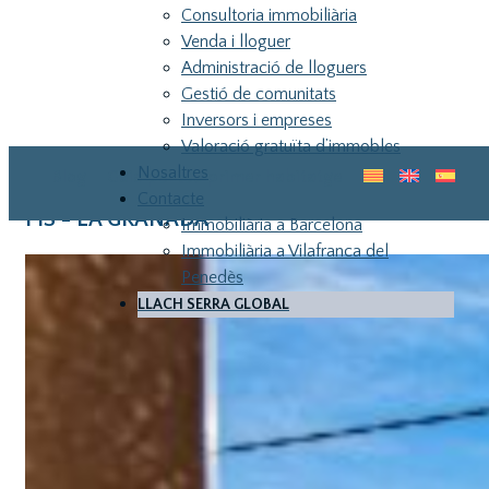
Consultoria immobiliària
Venda i lloguer
Administració de lloguers
Gestió de comunitats
Inversors i empreses
Valoració gratuïta d’immobles
Nosaltres
Blog
Guia pel teu primer habitatge
Contacte
PIS - LA GRANADA
Immobiliària a Barcelona
Immobiliària a Vilafranca del
Penedès
LLACH SERRA GLOBAL
LLA