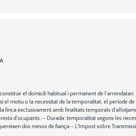
NA
tuir el domicili habitual i permanent de l’arrendatari. E
si el motiu o la necessitat de la temporalitat, el període de
à la finca exclusivament amb finalitats temporals d’allotja
 resta d’ocupants.~• Durada: temporalitat segons les necess
equereixen dos mesos de fiança~• L’Impost sobre Transmissio