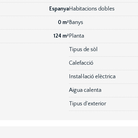
Espanya
Habitacions dobles
0 m²
Banys
124 m²
Planta
Tipus de sòl
Calefacció
Instal·lació elèctrica
Aigua calenta
Tipus d’exterior