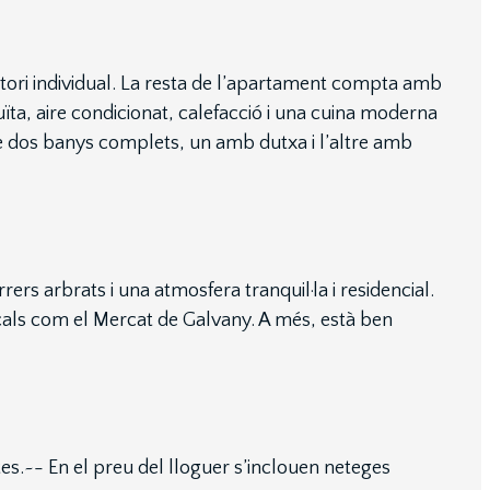
itori individual. La resta de l’apartament compta amb
ïta, aire condicionat, calefacció i una cuina moderna
de dos banys complets, un amb dutxa i l’altre amb
ers arbrats i una atmosfera tranquil·la i residencial.
locals com el Mercat de Galvany. A més, està ben
es.~- En el preu del lloguer s’inclouen neteges