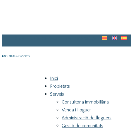
Blog
Guia pel teu primer habitatge
Inici
Propietats
Serveis
Consultoria immobiliària
Venda i lloguer
Administració de lloguers
Gestió de comunitats