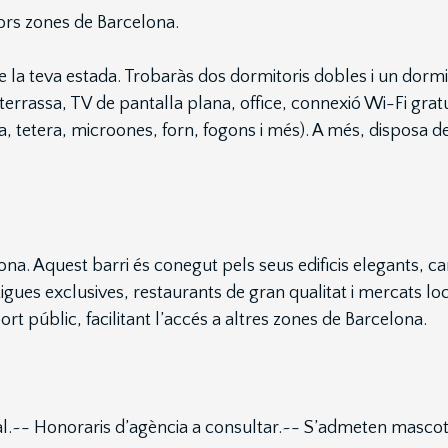
lors zones de Barcelona.
e la teva estada. Trobaràs dos dormitoris dobles i un dorm
rrassa, TV de pantalla plana, office, connexió Wi-Fi gratu
, tetera, microones, forn, fogons i més). A més, disposa 
a. Aquest barri és conegut pels seus edificis elegants, carr
otigues exclusives, restaurants de gran qualitat i mercats 
rt públic, facilitant l’accés a altres zones de Barcelona.
tal.~- Honoraris d’agència a consultar.~- S’admeten mascot