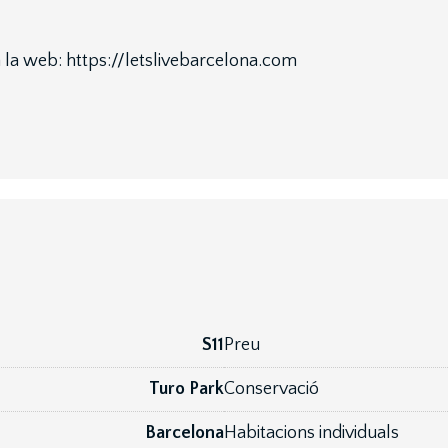
a la web: https://letslivebarcelona.com
S11
Preu
Turo Park
Conservació
Barcelona
Habitacions individuals