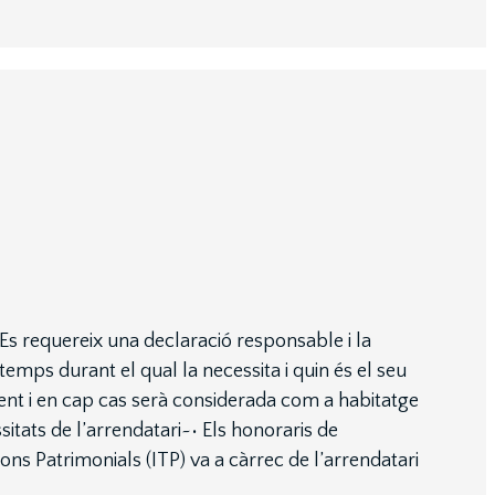
s requereix una declaració responsable i la
 temps durant el qual la necessita i quin és el seu
ment i en cap cas serà considerada com a habitatge
itats de l’arrendatari~• Els honoraris de
ns Patrimonials (ITP) va a càrrec de l’arrendatari