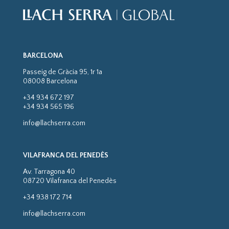
BARCELONA
Passeig de Gràcia 95, 1r 1a
08008 Barcelona
+34 934 672 197
+34 934 565 196
info@llachserra.com
VILAFRANCA DEL PENEDÈS
Av. Tarragona 40
08720 Vilafranca del Penedès
+34 938 172 714
info@llachserra.com