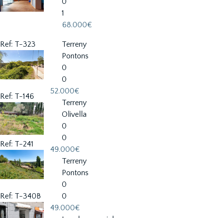
0
1
68.000€
Ref: T-323
Terreny
Pontons
0
0
52.000€
Ref: T-146
Terreny
Olivella
0
0
Ref: T-241
49.000€
Terreny
Pontons
0
Ref: T-340B
0
49.000€