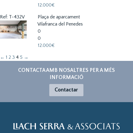
12.000€
Ref: T-432V
Plaça de aparcament
Vilafranca del Penedes
0
0
12.000€
←
1
2
3
4
5
→
CONTACTA AMB NOSALTRES PER A MÉS
INFORMACIÓ
Contactar