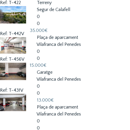
Ref: T-422
Terreny
Segur de Calafell
0
0
35.000€
Ref: T-442V
Plaça de aparcament
Vilafranca del Penedes
0
0
Ref: T-456V
15.000€
Garatge
Vilafranca del Penedes
0
Ref: T-431V
0
13.000€
Plaça de aparcament
Vilafranca del Penedes
0
0