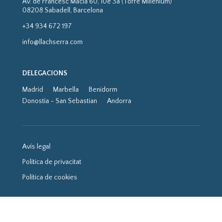
Av. de Francesc Macià 60, 10è 3a (Torre Millenium)
08208 Sabadell, Barcelona
+34 934 672 197
info@llachserra.com
DELEGACIONS
Madrid
Marbella
Benidorm
Donostia - San Sebastian
Andorra
Avís legal
Política de privacitat
Política de cookies