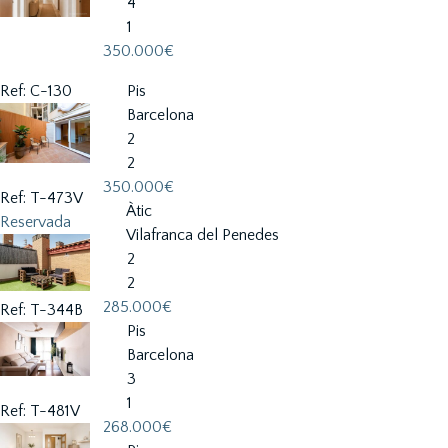
4
1
350.000€
Ref: C-130
Pis
Barcelona
2
2
350.000€
Ref: T-473V
Àtic
Reservada
Vilafranca del Penedes
2
2
285.000€
Ref: T-344B
Pis
Barcelona
3
1
Ref: T-481V
268.000€