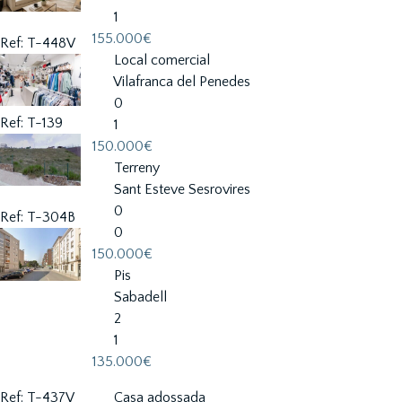
1
155.000€
Ref: T-448V
Local comercial
Vilafranca del Penedes
0
Ref: T-139
1
150.000€
Terreny
Sant Esteve Sesrovires
0
Ref: T-304B
0
150.000€
Pis
Sabadell
2
1
135.000€
Ref: T-437V
Casa adossada