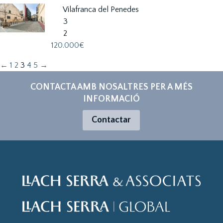
Vilafranca del Penedes
3
2
120.000€
←
1
2
3
4
5
→
CONTACTA AMB NOSALTRES PER A MÉS
INFORMACIÓ
Contactar