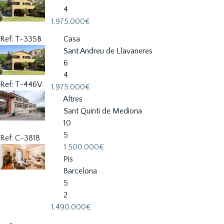
4
1.975.000€
Ref: T-335B
Casa
Sant Andreu de Llavaneres
6
4
Ref: T-446V
1.975.000€
Altres
Sant Quinti de Mediona
10
5
Ref: C-381B
1.500.000€
Pis
Barcelona
5
2
1.490.000€