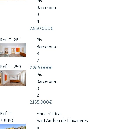
Pis
Barcelona
3
4
2.550.000€
Ref: T-261
Pis
Barcelona
3
2
Ref: T-259
2.285.000€
Pis
Barcelona
3
2
2.185.000€
Ref: T-
Finca rústica
335B0
Sant Andreu de Llavaneres
6