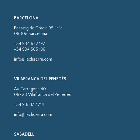
BARCELONA
Passeig de Gràcia 95, 1r 1a
08008 Barcelona
+34 934 672 197
+34 934 565 196
info@llachserra.com
VILAFRANCA DEL PENEDÈS
Av. Tarragona 40
08720 Vilafranca del Penedès
+34 938 172 714
info@llachserra.com
SABADELL