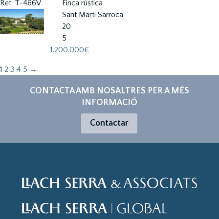
Ref: T-466V
Finca rústica
Sant Marti Sarroca
20
5
1.200.000€
1
2
3
4
5
→
CONTACTA AMB NOSALTRES PER A MÉS
INFORMACIÓ
Contactar