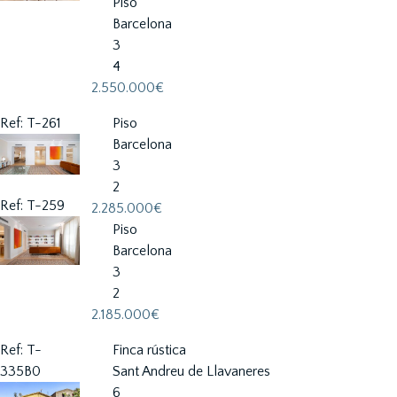
Piso
Barcelona
3
4
2.550.000€
Ref: T-261
Piso
Barcelona
3
2
Ref: T-259
2.285.000€
Piso
Barcelona
3
2
2.185.000€
Ref: T-
Finca rústica
335B0
Sant Andreu de Llavaneres
6