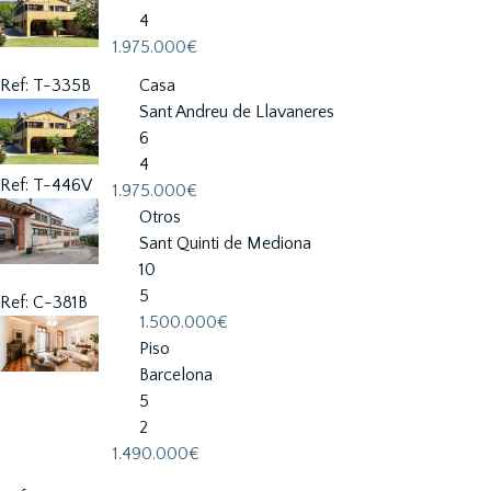
4
1.975.000€
Ref: T-335B
Casa
Sant Andreu de Llavaneres
6
4
Ref: T-446V
1.975.000€
Otros
Sant Quinti de Mediona
10
5
Ref: C-381B
1.500.000€
Piso
Barcelona
5
2
1.490.000€