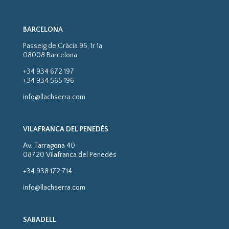
BARCELONA
Passeig de Gràcia 95, 1r 1a
08008 Barcelona
+34 934 672 197
+34 934 565 196
info@llachserra.com
VILAFRANCA DEL PENEDÈS
Av. Tarragona 40
08720 Vilafranca del Penedès
+34 938 172 714
info@llachserra.com
SABADELL