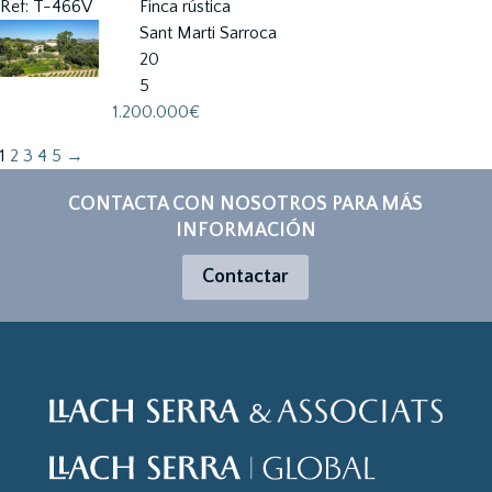
Ref: T-466V
Finca rústica
Sant Marti Sarroca
20
5
1.200.000€
1
2
3
4
5
→
CONTACTA CON NOSOTROS PARA MÁS
INFORMACIÓN
Contactar