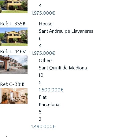
4
1.975.000€
Ref: T-335B
House
Sant Andreu de Llavaneres
6
4
Ref: T-446V
1.975.000€
Others
Sant Quinti de Mediona
10
5
Ref: C-381B
1.500.000€
Flat
Barcelona
5
2
1.490.000€