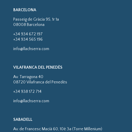
BARCELONA
Passeig de Gràcia 95, 1r 1a
08008 Barcelona
+34 934 672 197
+34 934 565 196
info@llachserra.com
VILAFRANCA DEL PENEDÈS
Av. Tarragona 40
08720 Vilafranca del Penedès
+34 938 172 714
info@llachserra.com
SABADELL
Av. de Francesc Macià 60, 10è 3a (Torre Millenium)