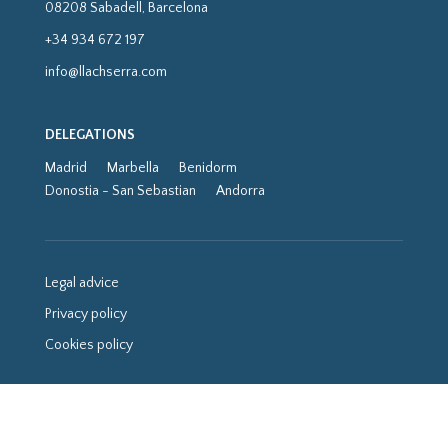
08208 Sabadell, Barcelona
+34 934 672 197
info@llachserra.com
DELEGATIONS
Madrid
Marbella
Benidorm
Donostia - San Sebastian
Andorra
Legal advice
Privacy policy
Cookies policy