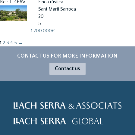
Ref: T-466V
Finca rústica
Sant Marti Sarroca
20
5
1.200.000€
1
2
3
4
5
→
CONTACT US FOR MORE INFORMATION
Contact us