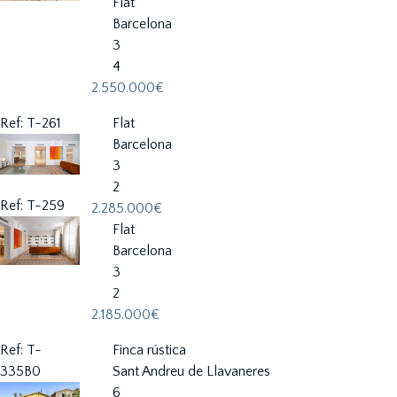
Flat
Barcelona
3
4
2.550.000€
Ref: T-261
Flat
Barcelona
3
2
Ref: T-259
2.285.000€
Flat
Barcelona
3
2
2.185.000€
Ref: T-
Finca rústica
335B0
Sant Andreu de Llavaneres
6